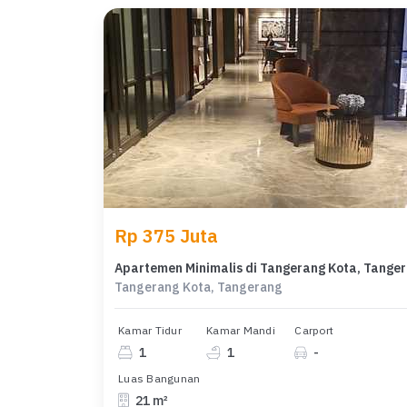
Rp 375 Juta
Apart
Tangerang Kota, Tangerang
Kamar Tidur
Kamar Mandi
Carport
1
1
-
Luas Bangunan
21 m²