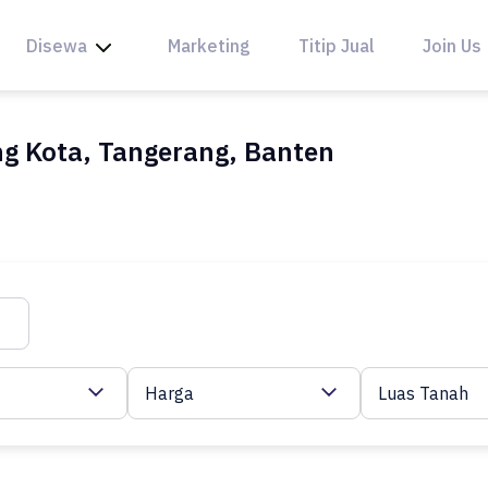
Disewa
Marketing
Titip Jual
Join Us
ng Kota, Tangerang, Banten
Harga
Luas Tanah