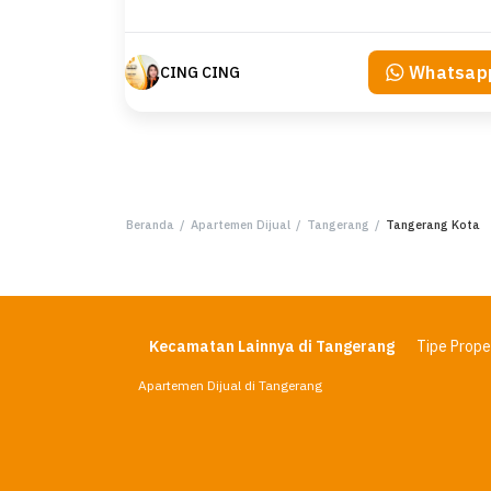
Whatsap
CING CING
Beranda
/
Apartemen Dijual
/
Tangerang
/
Tangerang Kota
Kecamatan Lainnya di Tangerang
Tipe Proper
Apartemen Dijual di Tangerang