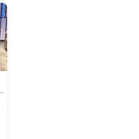
emen Minimalis di Tangerang Kota, Tangerang, Harga Mulai 375 Juta