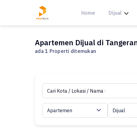
Skip
to
Home
Dijual
content
Apartemen Dijual di Tangera
ada 1 Properti ditemukan
Apartemen
Dijual