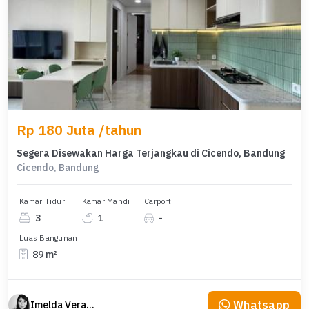
Rp 180 Juta /tahun
Segera Disewakan Harga Terjangkau di Cicendo, Bandung
Cicendo, Bandung
Kamar Tidur
Kamar Mandi
Carport
3
1
-
Luas Bangunan
89 m²
Whatsapp
Imelda Veranika