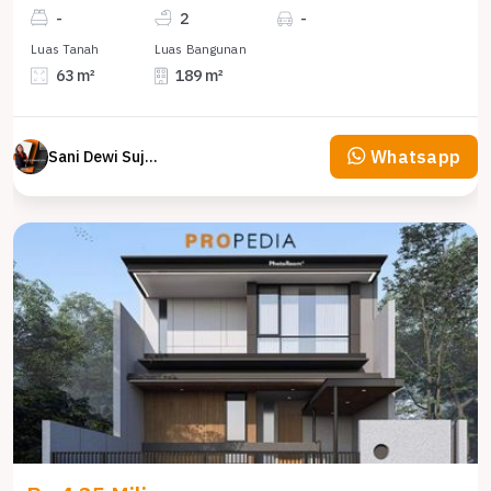
-
2
-
Luas Tanah
Luas Bangunan
63 m²
189 m²
Whatsapp
Sani Dewi Sujono