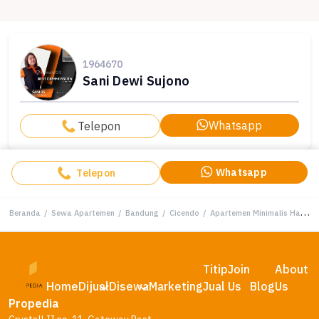
1964670
Sani Dewi Sujono
Whatsapp
Telepon
Whatsapp
Telepon
Beranda
/
Sewa Apartemen
/
Bandung
/
Cicendo
/
Apartemen Minimalis Harga Ekonomis, Lokasi Cicendo, Bandung
Titip
Join
About
Home
Dijual
Disewa
Marketing
Jual
Us
Blog
Us
Propedia