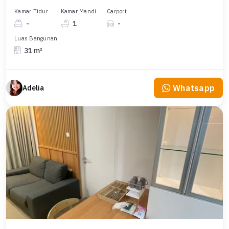
Kamar Tidur
Kamar Mandi
Carport
-
1
-
Luas Bangunan
31 m²
Whatsapp
Adelia