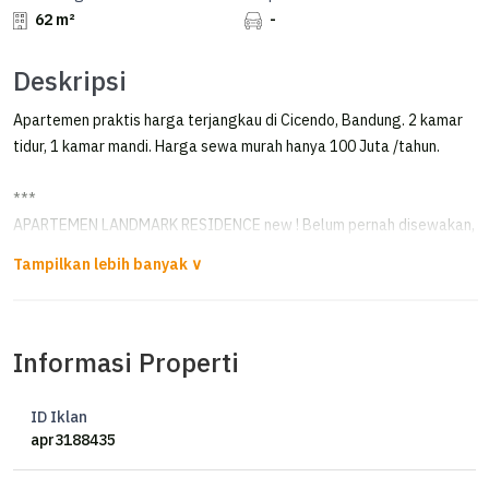
62 m²
-
Deskripsi
Apartemen praktis harga terjangkau di Cicendo, Bandung. 2 kamar
tidur, 1 kamar mandi. Harga sewa murah hanya 100 Juta /tahun.
***
APARTEMEN LANDMARK RESIDENCE new ! Belum pernah disewakan,
*For RENT*
The landmark Apartment
Informasi Properti
Luas Apartemen: 62,9 m2
Kamar Tidur: 2 (queen + single)
ID Iklan
Kamar Mandi: 1
apr3188435
Lantai 10
Hadap taman tengah