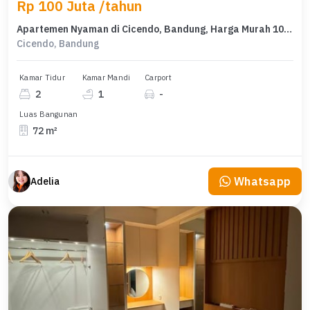
Rp 100 Juta /tahun
Apartemen Nyaman di Cicendo, Bandung, Harga Murah 100 Juta /tahun
Cicendo, Bandung
Kamar Tidur
Kamar Mandi
Carport
2
1
-
Luas Bangunan
72 m²
Whatsapp
Adelia