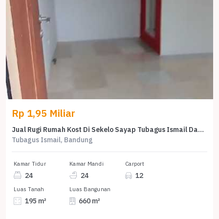
Rp 1,95 Miliar
Jual Rugi Rumah Kost Di Sekelo Sayap Tubagus Ismail Dago Kota Bandung
Tubagus Ismail, Bandung
Kamar Tidur
Kamar Mandi
Carport
24
24
12
Luas Tanah
Luas Bangunan
195 m²
660 m²