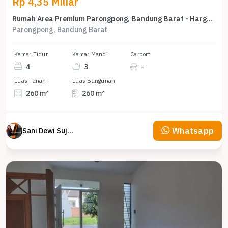
Rp 4,35 Miliar
Rumah Area Premium Parongpong, Bandung Barat - Harga Menarik 4,35 Miliar
Parongpong, Bandung Barat
Kamar Tidur
Kamar Mandi
Carport
4
3
-
Luas Tanah
Luas Bangunan
260 m²
260 m²
Whatsapp
Sani Dewi Sujono