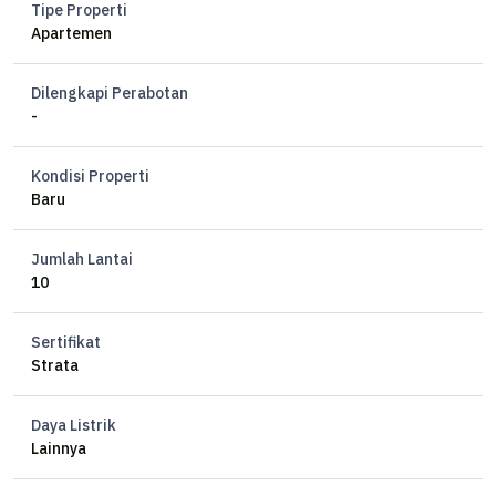
Tipe Properti
Full furnish
Apartemen
Penyewa hanya menanggung air dan listrik saja
Dilengkapi Perabotan
Harga Sewa: 100jt / tahun (include ipl)
-
Kondisi Properti
Sani_ProPedia
Baru
0878xxxxxxxx
Jumlah Lantai
10
Sertifikat
Strata
Daya Listrik
Lainnya