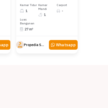
Kamar Tidur
Kamar
Carport
Mandi
1
-
1
Luas
Bangunan
27 m²
sapp
Whatsapp
Propedia Sewa