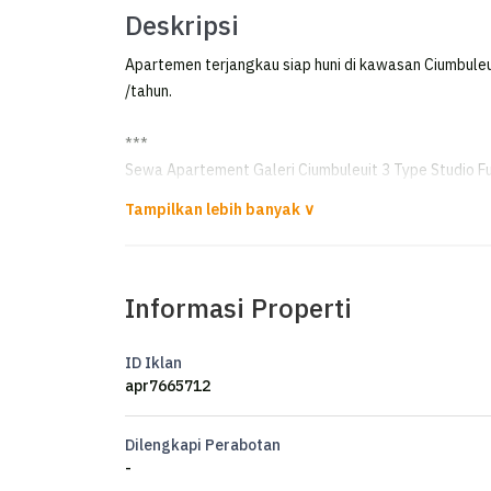
Deskripsi
Apartemen terjangkau siap huni di kawasan Ciumbuleu
/tahun.
***
Sewa Apartement Galeri Ciumbuleuit 3 Type Studio Fu
For RENT
Galeri Ciumbuleuit 3
Informasi Properti
Type Studio Full Furnished
Luas 35m2
ID Iklan
Lantai 7
apr7665712
Listrik 2200w
View Jl Ciumbuleuit
Dilengkapi Perabotan
-
Harga 45jt/thn (Diluar IPL)