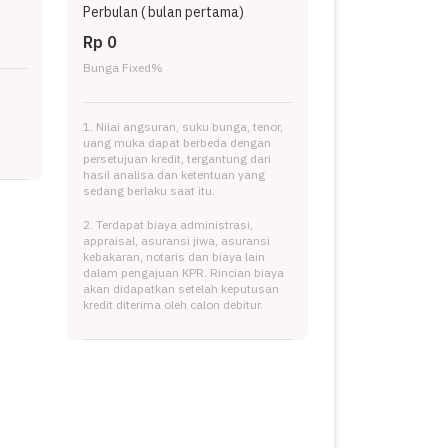
Perbulan (
bulan pertama)
Rp 0
Bunga Fixed
%
1. Nilai angsuran, suku bunga, tenor,
uang muka dapat berbeda dengan
persetujuan kredit, tergantung dari
hasil analisa dan ketentuan yang
sedang berlaku saat itu.
2. Terdapat biaya administrasi,
appraisal, asuransi jiwa, asuransi
kebakaran, notaris dan biaya lain
dalam pengajuan KPR. Rincian biaya
akan didapatkan setelah keputusan
kredit diterima oleh calon debitur.