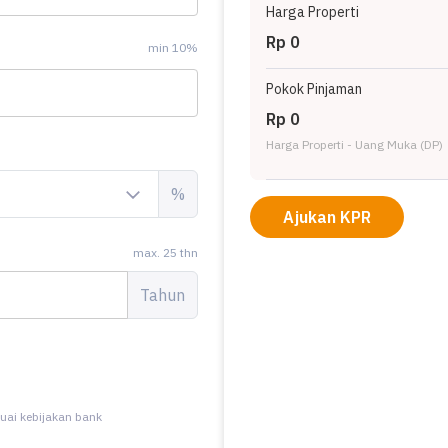
Harga Properti
Rp 0
min 10%
Pokok Pinjaman
Rp 0
Harga Properti - Uang Muka (DP)
%
Ajukan KPR
max. 25 thn
Tahun
uai kebijakan bank