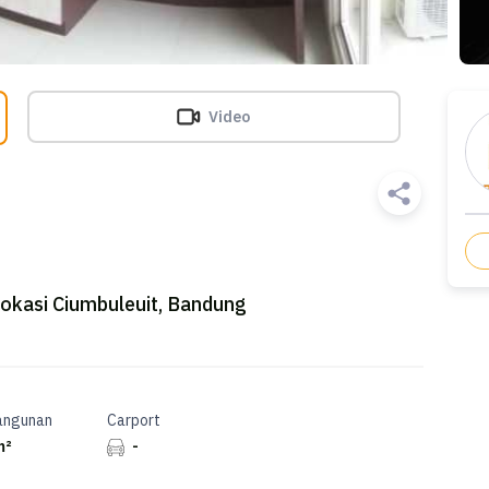
Video
okasi Ciumbuleuit, Bandung
angunan
Carport
m²
-