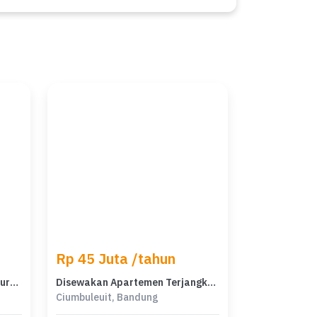
Rp 45 Juta /tahun
Apartemen Minimalis Harga Murah, Lokasi Ciumbuleuit, Bandung
Disewakan Apartemen Terjangkau di Ciumbuleuit, Bandung, LB 27m²
Ciumbuleuit, Bandung