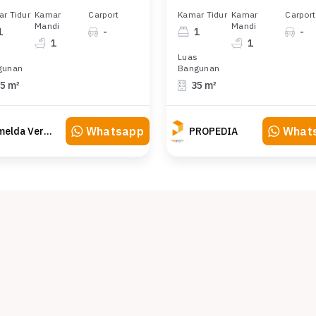
r Tidur
Kamar
Carport
Kamar Tidur
Kamar
Carport
Mandi
Mandi
1
-
1
-
1
1
s
Luas
gunan
Bangunan
5 m²
35 m²
Whatsapp
What
Imelda Veranika
PROPEDIA