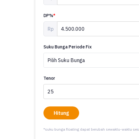
DP%
*
Rp
Suku Bunga Periode Fix
Tenor
Hitung
*suku bunga floating dapat berubah sewaktu-waktu ses