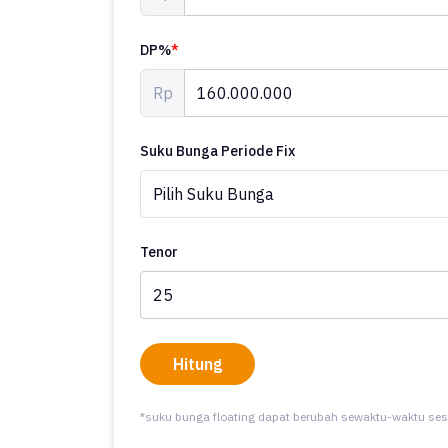
DP%
*
Rp
Suku Bunga Periode Fix
Tenor
Hitung
*suku bunga floating dapat berubah sewaktu-waktu ses