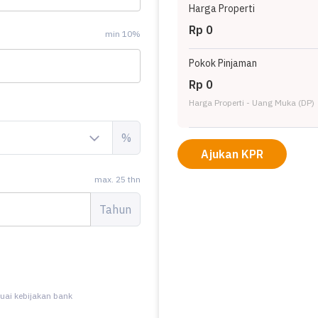
Harga Properti
Rp 0
min 10%
Pokok Pinjaman
Rp 0
Harga Properti - Uang Muka (DP)
%
Ajukan KPR
max. 25 thn
Tahun
uai kebijakan bank