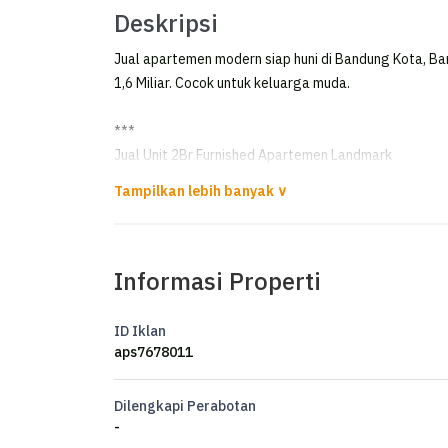
Deskripsi
Jual apartemen modern siap huni di Bandung Kota, Ban
1,6 Miliar. Cocok untuk keluarga muda.
***
Jual Unit 2Br Furnished Apartemen Landmark
For Sale .Apartemen Landmark
Type 2BR
Informasi Properti
Luas : 64m
Km.1
Full Furnish
ID Iklan
Lantai 10
aps7678011
Strata Title
Dilengkapi Perabotan
Harga: Rp. 1,6M nego
-