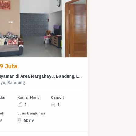
9 Juta
Rumah Nyaman di Area Margahayu, Bandung, LT 90m², Harga 499 Juta
yu, Bandung
dur
Kamar Mandi
Carport
1
1
nah
Luas Bangunan
m²
60 m²