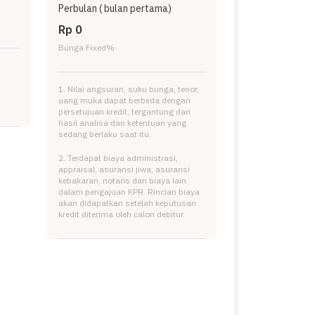
Perbulan (
bulan pertama)
Rp 0
Bunga Fixed
%
1. Nilai angsuran, suku bunga, tenor,
uang muka dapat berbeda dengan
persetujuan kredit, tergantung dari
hasil analisa dan ketentuan yang
sedang berlaku saat itu.
2. Terdapat biaya administrasi,
appraisal, asuransi jiwa, asuransi
kebakaran, notaris dan biaya lain
dalam pengajuan KPR. Rincian biaya
akan didapatkan setelah keputusan
kredit diterima oleh calon debitur.