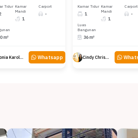
r Tidur
Kamar
Carport
Kamar Tidur
Kamar
Carport
Mandi
Mandi
2
-
1
-
1
1
s
Luas
gunan
Bangunan
0 m²
36 m²
Whatsapp
What
Sonia Karolina
Cindy Christian