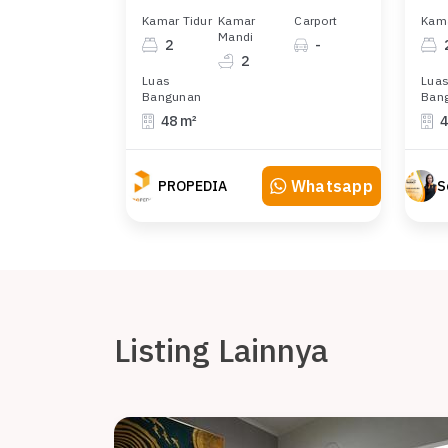
Kamar Tidur
Kamar
Carport
Kama
Mandi
2
-
2
Luas
Lua
Bangunan
Ban
48 m²
4
Whatsapp
PROPEDIA
Listing Lainnya