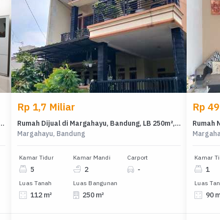
Rp 1,7 Miliar
Rp 49
 Huni di Area Margahayu, Bandung, LT 110m²
Rumah Dijual di Margahayu, Bandung, LB 250m², Harga Kompetitif!
Margahayu, Bandung
Margaha
Kamar Tidur
Kamar Mandi
Carport
Kamar Ti
5
2
-
1
Luas Tanah
Luas Bangunan
Luas Ta
112 m²
250 m²
90 