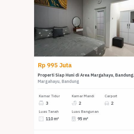
Rp 995 Juta
Properti Siap
Margahayu, Bandung
Kamar Tidur
Kamar Mandi
Carport
3
2
2
Luas Tanah
Luas Bangunan
110 m²
95 m²