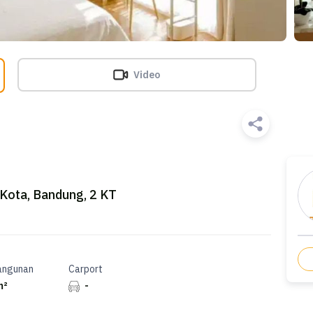
Video
Kota, Bandung, 2 KT
angunan
Carport
m²
-