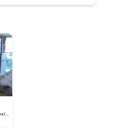
Apartemen Nyaman Dijual Cepat di Bandung Kota, Bandung, Harga Menarik!