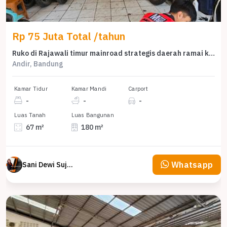
Rp 75 Juta Total /tahun
Ruko di Rajawali timur mainroad strategis daerah ramai kota bandung
Andir, Bandung
Kamar Tidur
Kamar Mandi
Carport
-
-
-
Luas Tanah
Luas Bangunan
67 m²
180 m²
Whatsapp
Sani Dewi Sujono