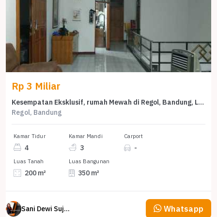
Rp 3 Miliar
Kesempatan Eksklusif, rumah Mewah di Regol, Bandung, LB 350m²
Regol, Bandung
Kamar Tidur
Kamar Mandi
Carport
4
3
-
Luas Tanah
Luas Bangunan
200 m²
350 m²
Whatsapp
Sani Dewi Sujono