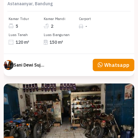
Astanaanyar, Bandung
Kamar Tidur
Kamar Mandi
Carport
5
2
-
Luas Tanah
Luas Bangunan
120 m²
150 m²
Whatsapp
Sani Dewi Sujono