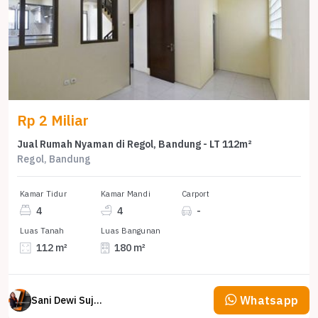
Rp 2 Miliar
Jual Rumah Nyaman di Regol, Bandung - LT 112m²
Regol, Bandung
Kamar Tidur
Kamar Mandi
Carport
4
4
-
Luas Tanah
Luas Bangunan
112 m²
180 m²
Whatsapp
Sani Dewi Sujono