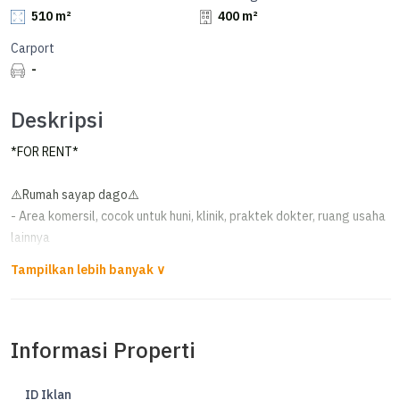
510 m²
400 m²
Carport
-
Deskripsi
*FOR RENT*
⚠️Rumah sayap dago⚠️
- Area komersil, cocok untuk huni, klinik, praktek dokter, ruang usaha
lainnya
*maaf tidak untuk cafe/restoran
Informasi Properti
ID Iklan