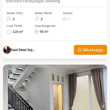
Kota Baru Parahyangan, Bandung
Kamar Tidur
Kamar Mandi
Carport
2
2
-
Luas Tanah
Luas Bangunan
126 m²
90 m²
Whatsapp
Sani Dewi Sujono