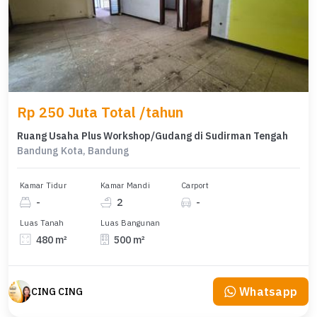
Rp 250 Juta Total /tahun
Ruang Usaha Plus Workshop/Gudang di Sudirman Tengah
Bandung Kota, Bandung
Kamar Tidur
Kamar Mandi
Carport
-
2
-
Luas Tanah
Luas Bangunan
480 m²
500 m²
Whatsapp
CING CING