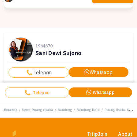
1964670
Sani Dewi Sujono
Whatsapp
Telepon
Whatsapp
Telepon
Beranda
/
Sewa Ruang usaha
/
Bandung
/
Bandung Kota
/
Ruang Usaha Sayap Dago Area Komersil Strategis Kota Bandung
Titip
Join
About