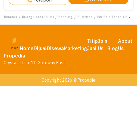
Beranda
/
Ruang usaha Dijual
/
Bandung
/
Sudirman
/
For Sale Tanah + Bangunan Ex Cafe di Mainroad Jendral Sudirman Pusat Kota Bandung
Titip
Join
About
Home
Dijual
Disewa
Marketing
Jual
Us
Blog
Us
Propedia
Crystall II no. 11, Gateway Pasteur Residence, Bandung – Jawa Barat
Copyright 2026 © Propedia