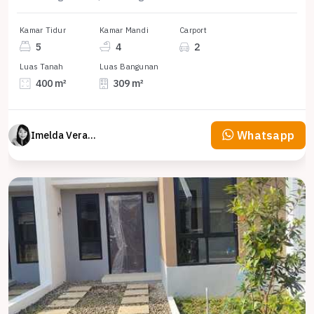
Kamar Tidur
Kamar Mandi
Carport
5
4
2
Luas Tanah
Luas Bangunan
400 m²
309 m²
Whatsapp
Imelda Veranika