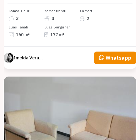
Kamar Tidur
Kamar Mandi
Carport
3
3
2
Luas Tanah
Luas Bangunan
160 m²
177 m²
Whatsapp
Imelda Veranika