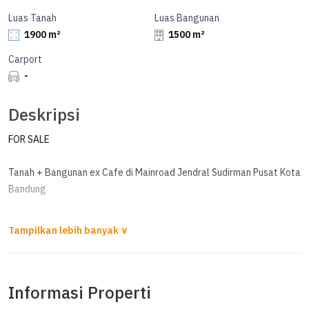
Luas Tanah
Luas Bangunan
1900 m²
1500 m²
Carport
-
Deskripsi
FOR SALE
Tanah + Bangunan ex Cafe di Mainroad Jendral Sudirman Pusat Kota
Bandung
LT 1900 m2
LB 1500 m2
Listrik 41.000 + 23.000
Air Submersible
Informasi Properti
Office dan Mess Karyawan
Tanah ngantong