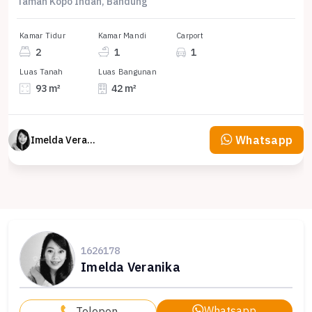
Taman Kopo Indah, Bandung
Kamar Tidur
Kamar Mandi
Carport
2
1
1
Luas Tanah
Luas Bangunan
93 m²
42 m²
Whatsapp
Imelda Veranika
1626178
Imelda Veranika
Whatsapp
Telepon