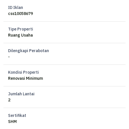
SHM
ID Iklan
css10058679
Harga 21 jt/mtr nego
*NOV
Tipe Properti
Ruang Usaha
Dilengkapi Perabotan
-
Kondisi Properti
Renovasi Minimum
Jumlah Lantai
2
Sertifikat
SHM