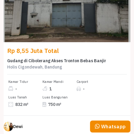
Rp 8,55 Juta Total
Gudang di Cibolerang Akses Tronton Bebas Banjir
Holis Cigondewah, Bandung
Kamar Tidur
Kamar Mandi
Carport
-
1
-
Luas Tanah
Luas Bangunan
832 m²
750 m²
Whatsapp
Dewi