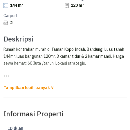
144 m²
120 m²
Carport
2
Deskripsi
Rumah kontrakan murah di Taman Kopo Indah, Bandung. Luas tanah
144m², luas bangunan 120m², 3 kamar tidur & 2 kamar mandi. Harga
sewa hemat: 60 Juta /tahun. Lokasi strategis.
***
Dijual / Disewakan Rumah Bagus Di Perumahan Taman Kopo Indah V,
Rahayu, Margaasih, Bandung, Jawa Barat
**FOR SALE / RENT**
Informasi Properti
*Dijual / disewakan TKI V Cluster Fav Siap Huni*
Lt 144m2
ID Iklan