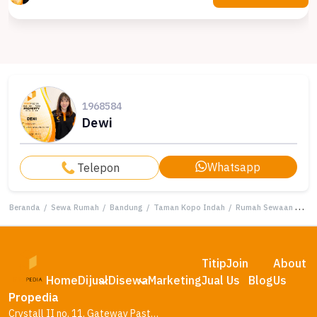
1968584
Dewi
Whatsapp
Telepon
Beranda
/
Sewa Rumah
/
Bandung
/
Taman Kopo Indah
/
Rumah Sewaan Murah di Taman Kopo Indah, Bandung, 3 KT, Harga 60 Juta /tahun
Titip
Join
About
Home
Dijual
Disewa
Marketing
Jual
Us
Blog
Us
Propedia
Crystall II no. 11, Gateway Pasteur Residence, Bandung – Jawa Barat