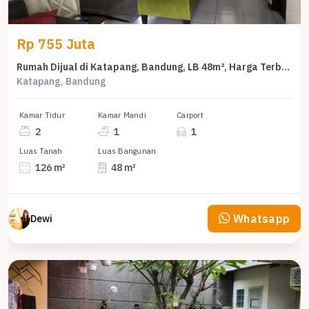
Rp 755 Juta
Rumah Dijual di Katapang, Bandung, LB 48m², Harga Terbaik!
Katapang, Bandung
Kamar Tidur
Kamar Mandi
Carport
2
1
1
Luas Tanah
Luas Bangunan
126 m²
48 m²
Whatsapp
Dewi