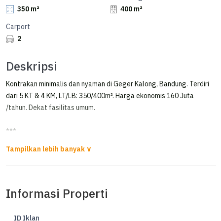
350 m²
400 m²
Carport
2
Deskripsi
Kontrakan minimalis dan nyaman di Geger Kalong, Bandung. Terdiri
dari 5 KT & 4 KM, LT/LB: 350/400m². Harga ekonomis 160 Juta
/tahun. Dekat fasilitas umum.
***
Rumah Cantik Full Furnis di Gegerkalong Girang Bandung
*FOR RENT*
Informasi Properti
Rumah cantik siap huni ( baru renovasi ) di Gegerkalong Girang
Bandung
ID Iklan