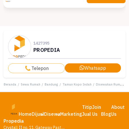
1427395
PROPEDIA
Whatsapp
Telepon
Beranda
/
Sewa Rumah
/
Bandung
/
Taman Kopo Indah
/
Disewakan Rumah Terjangkau di Taman Kopo Indah, Bandung, LT 108m²
Titip
Join
About
Home
Dijual
Disewa
Marketing
Jual
Us
Blog
Us
Propedia
Crystall II no. 11, Gateway Pasteur Residence, Bandung – Jawa Barat