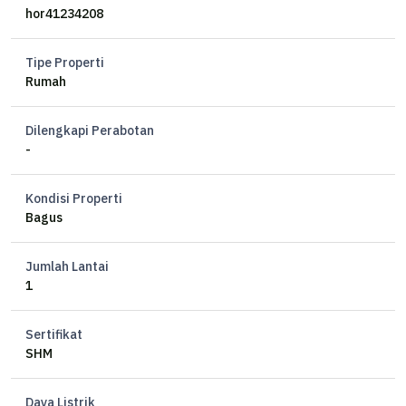
LB 60
hor41234208
Lebar Muka 6
Hadap barat
Tipe Properti
KT 3
Rumah
KM 1
Listrik 2200
Dilengkapi Perabotan
Air submersible
-
Carport 1
Unfurnished
Kondisi Properti
Bagus
Harga 45jt/th
FL
Jumlah Lantai
1
Sertifikat
SHM
Daya Listrik