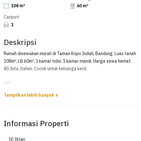
108 m²
60 m²
Carport
1
Deskripsi
Rumah disewakan murah di Taman Kopo Indah, Bandung. Luas tanah
108m², LB 60m², 3 kamar tidur, 1 kamar mandi. Harga sewa hemat:
40 Juta /tahun. Cocok untuk keluarga kecil.
***
Sewa Rumah Siap Huni Komplek Springville Tki 5
For Rent
Informasi Properti
Rumah komplek Springville TKI 5
LT 108
ID Iklan