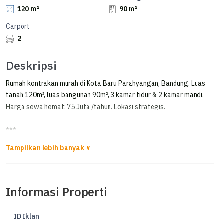
120 m²
90 m²
Carport
2
Deskripsi
Rumah kontrakan murah di Kota Baru Parahyangan, Bandung. Luas
tanah 120m², luas bangunan 90m², 3 kamar tidur & 2 kamar mandi.
Harga sewa hemat: 75 Juta /tahun. Lokasi strategis.
***
Disewakan Rumah Baru Cluster Simakanti Kbp
Disewakan Rumah baru
Cluster Simakanti
Informasi Properti
KBP
- Lt : 120
ID Iklan