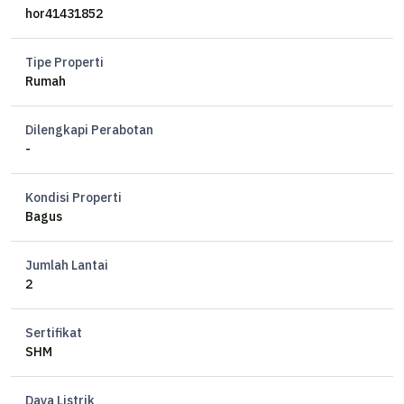
- ⁠Lb : 90
hor41431852
- ⁠Kmr tidur : 3
- ⁠kmr mandi : 2
Tipe Properti
- ⁠2 lantai
Rumah
- ⁠Listrik : 2200watt
- ⁠Carport : 2 mobil
Dilengkapi Perabotan
- ⁠kondisi kosongan
-
- ⁠Harga : Rp. 75jt/ thn
Kondisi Properti
IM
Bagus
Jumlah Lantai
2
Sertifikat
SHM
Daya Listrik