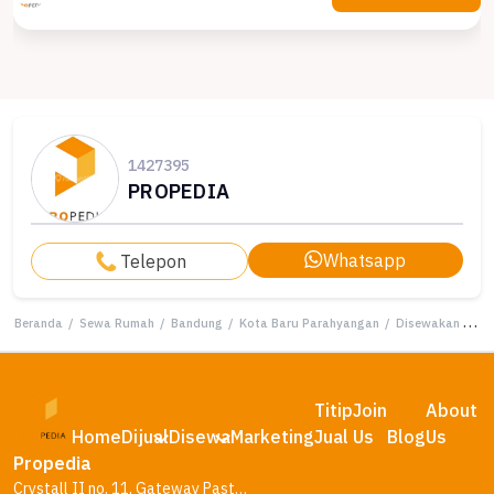
1427395
PROPEDIA
Whatsapp
Telepon
Beranda
/
Sewa Rumah
/
Bandung
/
Kota Baru Parahyangan
/
Disewakan Rumah Terjangkau di Kota Baru Parahyangan, Bandung, LT 120m²
Titip
Join
About
Home
Dijual
Disewa
Marketing
Jual
Us
Blog
Us
Propedia
Crystall II no. 11, Gateway Pasteur Residence, Bandung – Jawa Barat