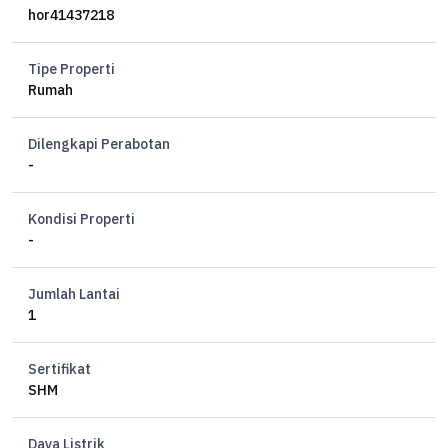
LB 85 m
hor41437218
KT 3
KM 1+1
Tipe Properti
Hadap Timur
Rumah
Listrik 2200 watt
Air Artesis + PAM
Dilengkapi Perabotan
Carport 1 car
-
*Harga Sewa 52.5 jt/thn*
Kondisi Properti
-
VC
Jumlah Lantai
1
Sertifikat
SHM
Daya Listrik