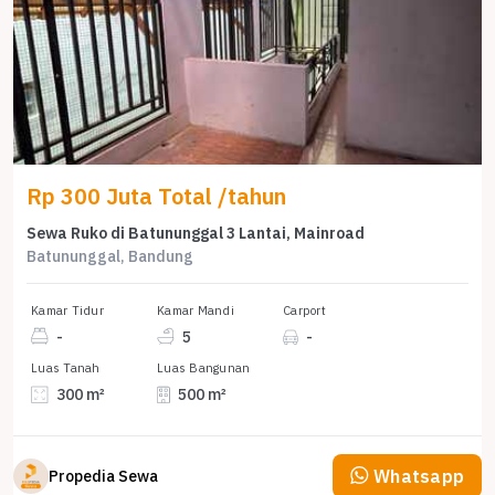
Rp 300 Juta Total /tahun
Sewa Ruko di Batununggal 3 Lantai, Mainroad
Batununggal, Bandung
Kamar Tidur
Kamar Mandi
Carport
-
5
-
Luas Tanah
Luas Bangunan
300 m²
500 m²
Whatsapp
Propedia Sewa