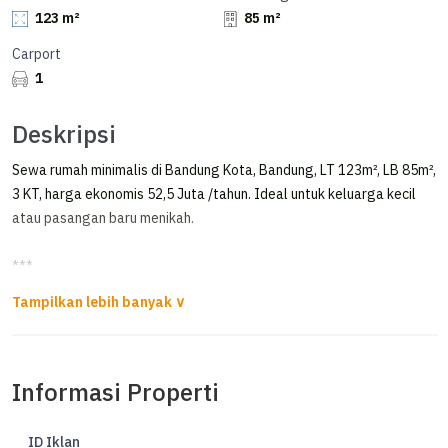
123 m²
85 m²
Carport
1
Deskripsi
Sewa rumah minimalis di Bandung Kota, Bandung, LT 123m², LB 85m²,
3 KT, harga ekonomis 52,5 Juta /tahun. Ideal untuk keluarga kecil
atau pasangan baru menikah.
***
Sewa Rumah Siap Huni di Bumi Kopo Kencana
*FOR RENT*
Informasi Properti
*Rumah Bumi Kopo Kencana*
LT 123 m
ID Iklan