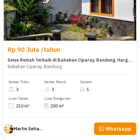
Rp 90 Juta /tahun
Sewa Rumah Terbaik di Babakan Ciparay, Bandung, Harga Terjangkau
Babakan Ciparay, Bandung
Kamar Tidur
Kamar Mandi
Carport
3
3
1
Luas Tanah
Luas Bangunan
210 m²
200 m²
Whatsapp
Martin Setiawan Tjandra