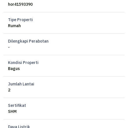
Siap Huni
hor41593390
1.5 Lantai
KT 3
Tipe Properti
KM 3
Rumah
Ac
Listrik 4400 watt
Dilengkapi Perabotan
Air Submersibble
-
Garasi 1 mobil
Carport 1 mobil
Kondisi Properti
Op 90 jt /th (min 2 th)
Bagus
ML
Jumlah Lantai
2
Sertifikat
SHM
Daya Listrik