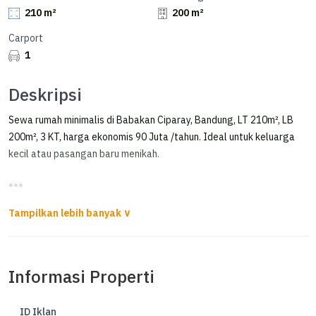
210 m²
200 m²
Carport
1
Deskripsi
Sewa rumah minimalis di Babakan Ciparay, Bandung, LT 210m², LB
200m², 3 KT, harga ekonomis 90 Juta /tahun. Ideal untuk keluarga
kecil atau pasangan baru menikah.
***
Sewa Rumah Cantik dan Nyaman di Sakura Indah
*FOR RENT*
Informasi Properti
Rumah Sakura Indah
LT 210 m
LB 200 m
ID Iklan