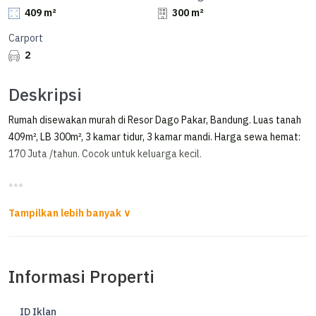
409 m²
300 m²
Carport
2
Deskripsi
Rumah disewakan murah di Resor Dago Pakar, Bandung. Luas tanah
409m², LB 300m², 3 kamar tidur, 3 kamar mandi. Harga sewa hemat:
170 Juta /tahun. Cocok untuk keluarga kecil.
***
Rumah Lux dan Mewah Fully Furnish di Resort Dago Pakar
*FOR RENT*
Informasi Properti
Rumah Lux dan Mewah Fully Furnish di Resort Dago Pakar
Ready Agustus 2026
ID Iklan