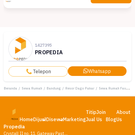
1427395
PROPEDIA
Whatsapp
Telepon
Beranda
/
Sewa Rumah
/
Bandung
/
Resor Dago Pakar
/
Sewa Rumah Favorit di Resor Dago Pakar, Bandung, Harga Terjangkau
Titip
Join
About
Home
Dijual
Disewa
Marketing
Jual
Us
Blog
Us
Propedia
Crystall II no. 11, Gateway Pasteur Residence, Bandung – Jawa Barat