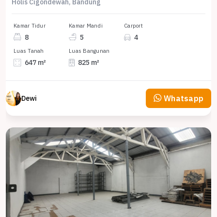
Holis Cigondewah, Bandung
Kamar Tidur
Kamar Mandi
Carport
8
5
4
Luas Tanah
Luas Bangunan
647 m²
825 m²
Whatsapp
Dewi