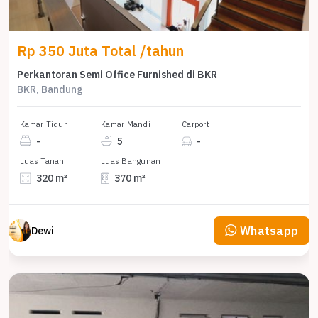
Rp 350 Juta Total /tahun
Perkantoran Semi Office Furnished di BKR
BKR, Bandung
Kamar Tidur
Kamar Mandi
Carport
-
5
-
Luas Tanah
Luas Bangunan
320 m²
370 m²
Whatsapp
Dewi