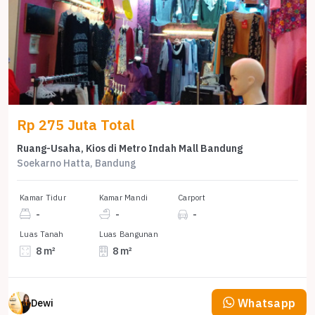
Rp 275 Juta Total
Ruang-Usaha, Kios di Metro Indah Mall Bandung
Soekarno Hatta, Bandung
Kamar Tidur
Kamar Mandi
Carport
-
-
-
Luas Tanah
Luas Bangunan
8 m²
8 m²
Whatsapp
Dewi