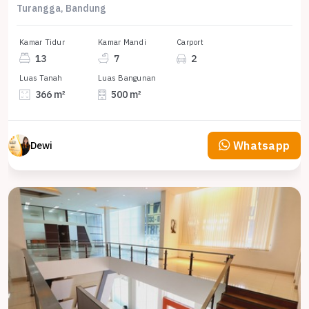
Turangga, Bandung
Kamar Tidur
Kamar Mandi
Carport
13
7
2
Luas Tanah
Luas Bangunan
366 m²
500 m²
Whatsapp
Dewi