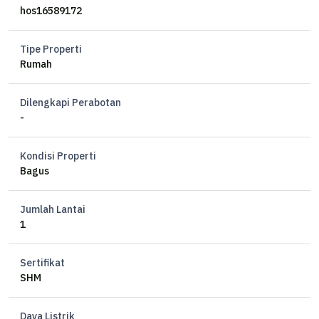
KM 1
hos16589172
Carport 1 mobil
Garasi 1 mobil
Tipe Properti
Hadap barat
Rumah
Listrik 3500W
Air jetpump & artesis desa
Dilengkapi Perabotan
SHM
-
Op 850jt nett
Kondisi Properti
Bagus
SS
Jumlah Lantai
1
Sertifikat
SHM
Daya Listrik