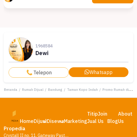
1968584
Dewi
Whatsapp
Telepon
Beranda
/
Rumah Dijual
/
Bandung
/
Taman Kopo Indah
/
Promo Rumah di Taman Kopo Indah, Bandung, LB 150m², Harga 850 Juta
Titip
Join
About
Home
Dijual
Disewa
Marketing
Jual
Us
Blog
Us
Propedia
Crystall II no. 11, Gateway Pasteur Residence, Bandung – Jawa Barat