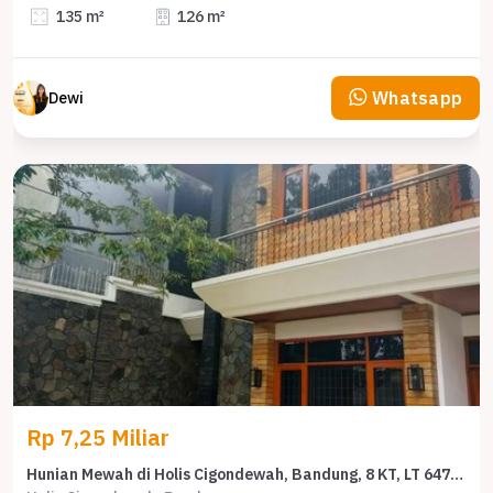
135 m²
126 m²
Whatsapp
Dewi
Rp 7,25 Miliar
Hunian Mewah di Holis Cigondewah, Bandung, 8 KT, LT 647m²