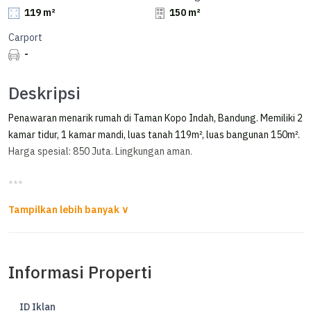
119 m²
150 m²
Carport
-
Deskripsi
Penawaran menarik rumah di Taman Kopo Indah, Bandung. Memiliki 2
kamar tidur, 1 kamar mandi, luas tanah 119m², luas bangunan 150m².
Harga spesial: 850 Juta. Lingkungan aman.
***
Rumah Murah 1,5 Lantai di Taman Kopo Indah 1 Bandung
Dijual rumah 1.5 lantai di TKI 1
Informasi Properti
LT 119m²
LB 150m²
KT 2
ID Iklan