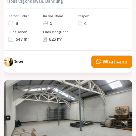
Holis Cigondewah, Bandung
Kamar Tidur
Kamar Mandi
Carport
8
5
4
Luas Tanah
Luas Bangunan
647 m²
825 m²
Whatsapp
Dewi