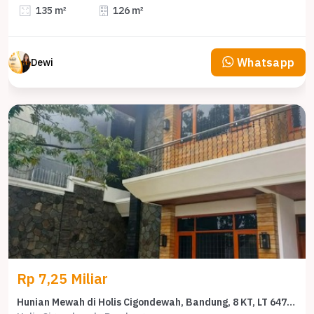
135 m²
126 m²
Whatsapp
Dewi
Rp 7,25 Miliar
Hunian Mewah di Holis Cigondewah, Bandung, 8 KT, LT 647m²