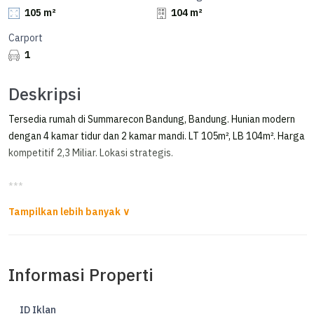
105 m²
104 m²
Carport
1
Deskripsi
Tersedia rumah di Summarecon Bandung, Bandung. Hunian modern
dengan 4 kamar tidur dan 2 kamar mandi. LT 105m², LB 104m². Harga
kompetitif 2,3 Miliar. Lokasi strategis.
***
Rumah Bagus Shm Di Summarecon Bandung Cluster Flora
Disewakan Ruang Usaha di Sayap Gatot Subroto & Burangrang*
lokasi sangat strategis
Informasi Properti
sangat cocok untuk kuliner, dll
Luas Tanah 700 m²
Luas Bangunan 450 m²
ID Iklan