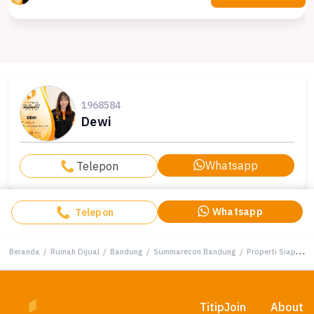
1968584
Dewi
Whatsapp
Telepon
Whatsapp
Telepon
Beranda
/
Rumah Dijual
/
Bandung
/
Summarecon Bandung
/
Properti Siap Pakai di Area Summarecon Bandung, Bandung, LT 105m²
Titip
Join
About