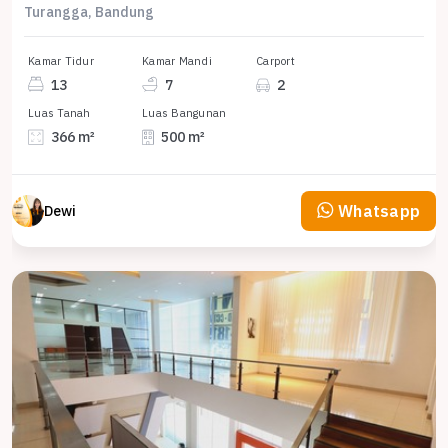
Turangga, Bandung
Kamar Tidur
Kamar Mandi
Carport
13
7
2
Luas Tanah
Luas Bangunan
366 m²
500 m²
Whatsapp
Dewi