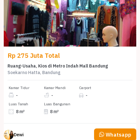
Rp 275 Juta Total
Ruang-Usaha, Kios di Metro Indah Mall Bandung
Soekarno Hatta, Bandung
Kamar Tidur
Kamar Mandi
Carport
-
-
-
Luas Tanah
Luas Bangunan
8 m²
8 m²
Whatsapp
Dewi