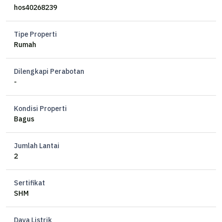
Lebar Muka 20 meter
hos40268239
Kamar Tidur 7+1
Kamar mandi 2+1
Tipe Properti
Dapur 2
Rumah
Listrik 4.400
Air Jetpump
Dilengkapi Perabotan
Hadap Utara
-
Garasi 4
Carport 4
Kondisi Properti
OP 325jt/th Nego
Bagus
*
Jumlah Lantai
2
Sertifikat
SHM
Daya Listrik