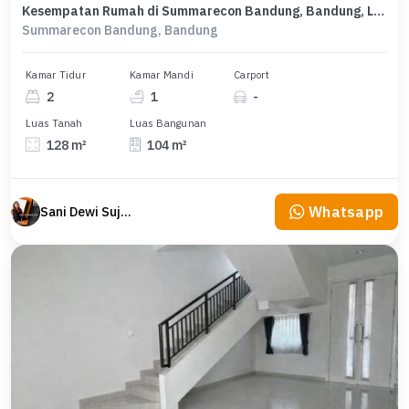
Kesempatan Rumah di Summarecon Bandung, Bandung, LB 104m², Harga 2,15 Miliar
Summarecon Bandung, Bandung
Kamar Tidur
Kamar Mandi
Carport
2
1
-
Luas Tanah
Luas Bangunan
128 m²
104 m²
Whatsapp
Sani Dewi Sujono