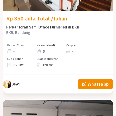
Rp 350 Juta Total /tahun
Perkantoran Semi Office Furnished di BKR
BKR, Bandung
Kamar Tidur
Kamar Mandi
Carport
-
5
-
Luas Tanah
Luas Bangunan
320 m²
370 m²
Whatsapp
Dewi