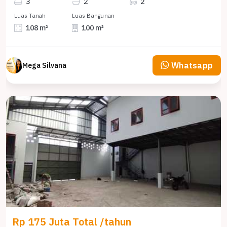
3
2
2
Luas Tanah
Luas Bangunan
108 m²
100 m²
Whatsapp
Mega Silvana
Rp 175 Juta Total /tahun