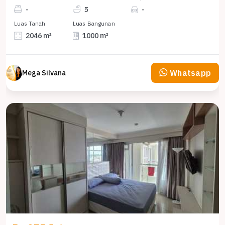
-
5
-
Luas Tanah
Luas Bangunan
2046 m²
1000 m²
Whatsapp
Mega Silvana