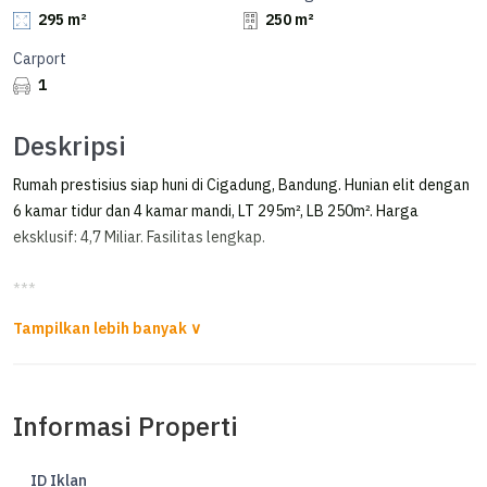
295 m²
250 m²
Carport
1
Deskripsi
Rumah prestisius siap huni di Cigadung, Bandung. Hunian elit dengan
6 kamar tidur dan 4 kamar mandi, LT 295m², LB 250m². Harga
eksklusif: 4,7 Miliar. Fasilitas lengkap.
***
Jual Rumah Siap Huni Lokasi Strategis Area Cigadung
Informasi Properti
FOR SALE
Rumah Siap Huni Di Cigadung
ID Iklan