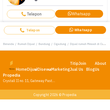
Whatsapp
Telepon
Whatsapp
Telepon
Beranda
/
Rumah Dijual
/
Bandung
/
Cigadung
/
Dijual rumah Mewah di Cigadung, Bandung - LT 295m²
Titip
Join
About
Home
Dijual
Disewa
Marketing
Jual
Us
Blog
Us
Propedia
Crystall II no. 11, Gateway Pasteur Residence, Bandung – Jawa Barat
Copyright 2026 © Propedia