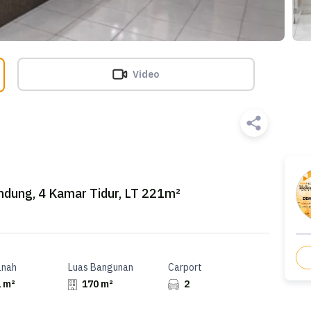
Video
dung, 4 Kamar Tidur, LT 221m²
anah
Luas Bangunan
Carport
 m²
170 m²
2