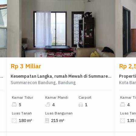
Rp 3 Miliar
Rp 2,5
al di Buah Batu, Bandung, LB 160m², Harga Kompetitif!
Kesempatan Langka, rumah Mewah di Summarecon Bandung, Bandung, LB 215m²
Summarecon Bandung, Bandung
Kota Ba
Kamar Tidur
Kamar Mandi
Carport
Kamar Ti
5
4
1
4
Luas Tanah
Luas Bangunan
Luas Ta
180 m²
215 m²
135