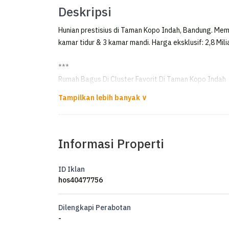
Deskripsi
Hunian prestisius di Taman Kopo Indah, Bandung. Memi
kamar tidur & 3 kamar mandi. Harga eksklusif: 2,8 Mili
***
Rumah Bagus Di Cluster Favorit Di Taman Kopo Indah
**FOR SALE**
Dijual CEPAT rumah bagus siap Huni di Cluster Favorit 
Informasi Properti
Luas tanah 221
Luas bangunan 170
Lebar muka 17,5m
ID Iklan
Kamar tidur 3+1
hos40477756
Kamar mandi 2+1
Listrik 3500
Dilengkapi Perabotan
Air ke dalam nya -+40m
-
SHM