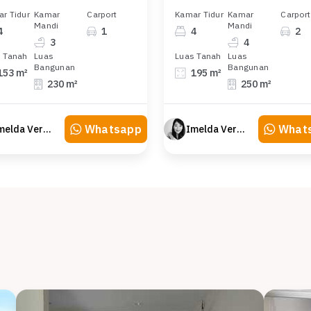
r Tidur
Kamar
Carport
Kamar Tidur
Kamar
Carport
Mandi
Mandi
4
1
4
2
3
4
 Tanah
Luas
Luas Tanah
Luas
Bangunan
Bangunan
153 m²
195 m²
230 m²
250 m²
Whatsapp
What
Imelda Veranika
Imelda Veranika