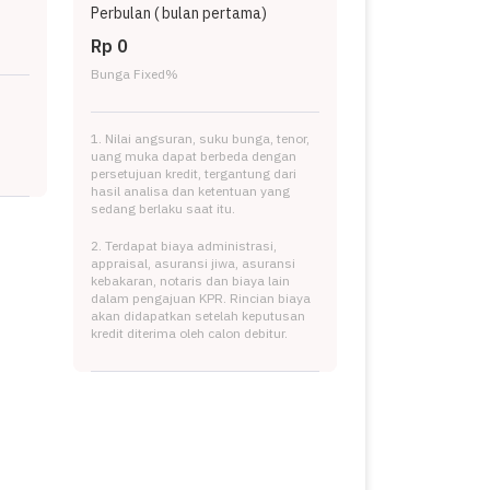
Perbulan (
bulan pertama)
Rp 0
Bunga Fixed
%
1. Nilai angsuran, suku bunga, tenor,
uang muka dapat berbeda dengan
persetujuan kredit, tergantung dari
hasil analisa dan ketentuan yang
sedang berlaku saat itu.
2. Terdapat biaya administrasi,
appraisal, asuransi jiwa, asuransi
kebakaran, notaris dan biaya lain
dalam pengajuan KPR. Rincian biaya
akan didapatkan setelah keputusan
kredit diterima oleh calon debitur.