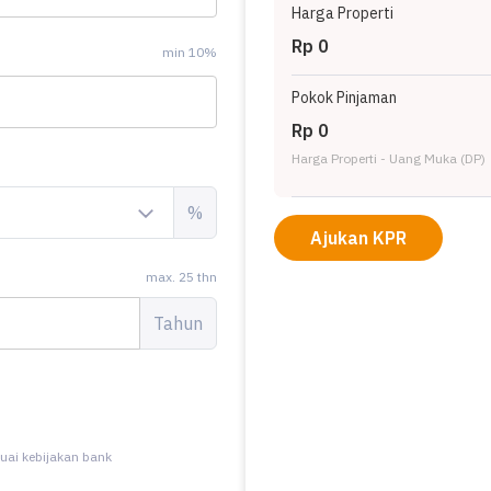
Harga Properti
Rp 0
min 10%
Pokok Pinjaman
Rp 0
Harga Properti - Uang Muka (DP)
%
Ajukan KPR
max. 25 thn
Tahun
uai kebijakan bank