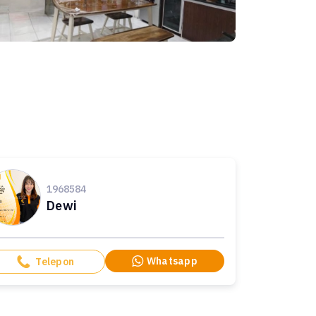
1968584
Dewi
Whatsapp
Telepon