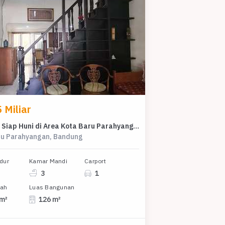
 Miliar
Properti Siap Huni di Area Kota Baru Parahyangan, Bandung, LT 135m²
ru Parahyangan, Bandung
dur
Kamar Mandi
Carport
3
1
nah
Luas Bangunan
 m²
126 m²