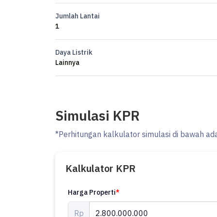
Harga 2,8M Nego
Jumlah Lantai
1
*‍♀️ Dewi_ProPedia 0815704xxxx*
Daya Listrik
Lainnya
Simulasi KPR
*Perhitungan kalkulator simulasi di bawah ad
Kalkulator KPR
Harga Properti
*
Rp