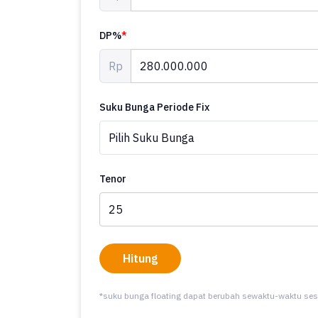
DP%
*
Rp
Suku Bunga Periode Fix
Tenor
Hitung
*suku bunga floating dapat berubah sewaktu-waktu ses