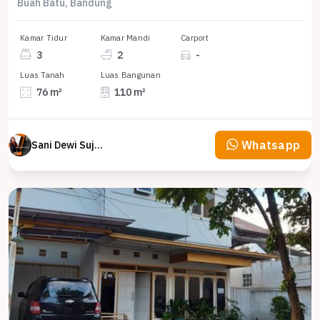
Buah Batu, Bandung
Kamar Tidur
Kamar Mandi
Carport
3
2
-
Luas Tanah
Luas Bangunan
76 m²
110 m²
Whatsapp
Sani Dewi Sujono