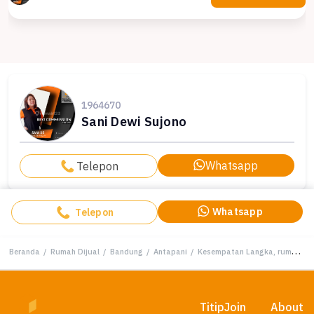
1964670
Sani Dewi Sujono
Whatsapp
Telepon
Whatsapp
Telepon
Beranda
/
Rumah Dijual
/
Bandung
/
Antapani
/
Kesempatan Langka, rumah Mewah di Antapani, Bandung, LB 140m²
Titip
Join
About