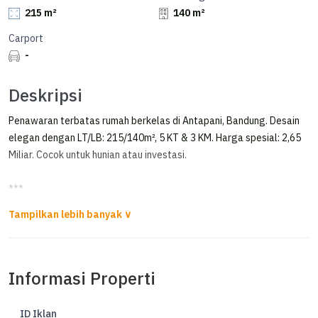
215 m²
140 m²
Carport
-
Deskripsi
Penawaran terbatas rumah berkelas di Antapani, Bandung. Desain
elegan dengan LT/LB: 215/140m², 5 KT & 3 KM. Harga spesial: 2,65
Miliar. Cocok untuk hunian atau investasi.
***
Rumah Baru Langka Murah Di Pelangi Antapani Kota Bandung
*FOR SALE*
Informasi Properti
RUMAH BARU PELANGI ANTAPANI
_last unit!!_
ID Iklan