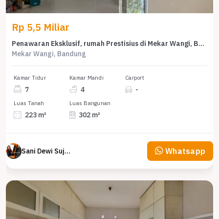
Rp 5,5 Miliar
Penawaran Eksklusif, rumah Prestisius di Mekar Wangi, Bandung, LB 302m²
Mekar Wangi, Bandung
Kamar Tidur
Kamar Mandi
Carport
7
4
-
Luas Tanah
Luas Bangunan
223 m²
302 m²
Whatsapp
Sani Dewi Sujono