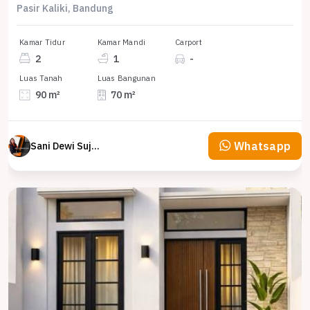
Pasir Kaliki, Bandung
Kamar Tidur
Kamar Mandi
Carport
2
1
-
Luas Tanah
Luas Bangunan
90 m²
70 m²
Whatsapp
Sani Dewi Sujono