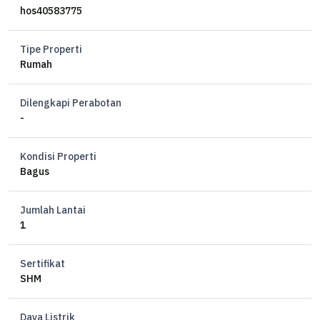
Minimalis Modern
hos40583775
2 lantai
Lt 215m
Tipe Properti
Lb 140m
Rumah
Kamar tidur 4+1
Kamar mandi 2+1
Dilengkapi Perabotan
Listrik 2200
-
Air jet pump
Hoek
Kondisi Properti
SHM
Bagus
Harga 3.15M =>>> *2.65M*
Jumlah Lantai
1
cc
Sertifikat
SHM
Daya Listrik