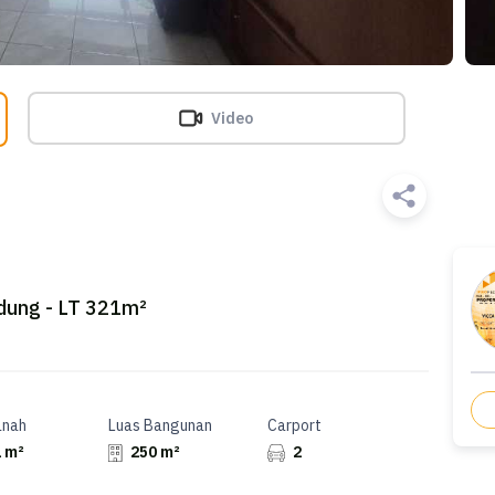
Video
ndung - LT 321m²
anah
Luas Bangunan
Carport
 m²
250 m²
2