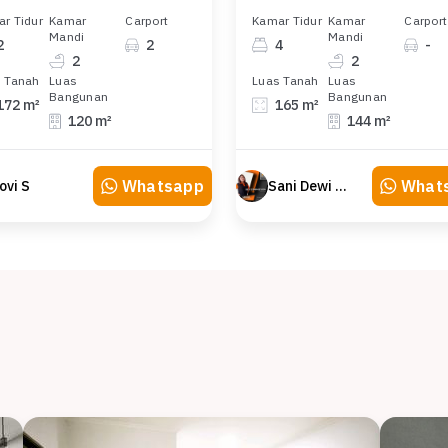
r Tidur
Kamar
Carport
Kamar Tidur
Kamar
Carport
Mandi
Mandi
2
2
4
-
2
2
 Tanah
Luas
Luas Tanah
Luas
Bangunan
Bangunan
172 m²
165 m²
120 m²
144 m²
Whatsapp
What
ovi S
Sani Dewi Sujono