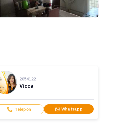
2054122
Vicca
Whatsapp
Telepon