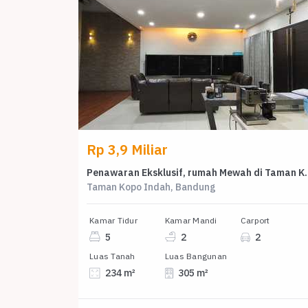
Rp 3,9 Miliar
Penawaran Eksklusif, rumah Me
Taman Kopo Indah, Bandung
Kamar Tidur
Kamar Mandi
Carport
5
2
2
Luas Tanah
Luas Bangunan
234 m²
305 m²