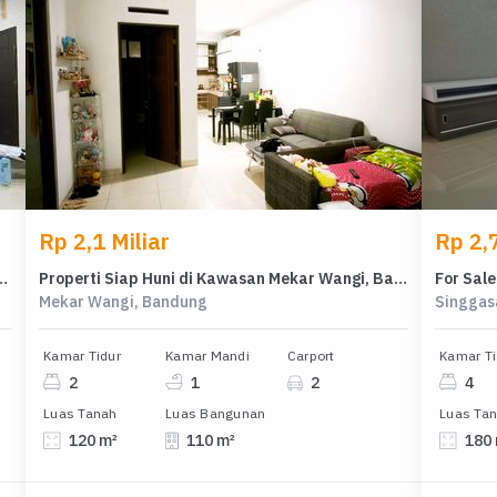
Rp 2,1 Miliar
Rp 2,7
wah di Taman Kopo Indah, Bandung, LB 305m²
Properti Siap Huni di Kawasan Mekar Wangi, Bandung, LT 120m²
Mekar Wangi, Bandung
Singgas
Kamar Tidur
Kamar Mandi
Carport
Kamar Ti
2
1
2
4
Luas Tanah
Luas Bangunan
Luas Ta
120 m²
110 m²
180