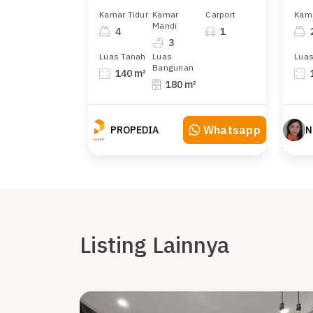
Kamar Tidur
Kamar
Carport
Kama
Mandi
4
1
3
Luas Tanah
Luas
Luas
Bangunan
140 m²
180 m²
Whatsapp
PROPEDIA
N
Listing Lainnya