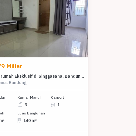
9 Miliar
For Sale rumah Eksklusif di Singgasana, Bandung - LT 180m²
ana, Bandung
dur
Kamar Mandi
Carport
3
1
nah
Luas Bangunan
 m²
140 m²