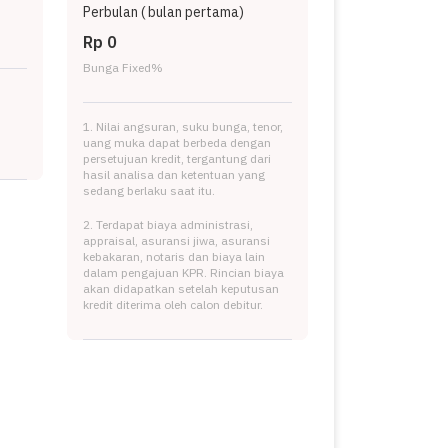
Perbulan (
bulan pertama)
Rp 0
Bunga Fixed
%
1. Nilai angsuran, suku bunga, tenor,
uang muka dapat berbeda dengan
persetujuan kredit, tergantung dari
hasil analisa dan ketentuan yang
sedang berlaku saat itu.
2. Terdapat biaya administrasi,
appraisal, asuransi jiwa, asuransi
kebakaran, notaris dan biaya lain
dalam pengajuan KPR. Rincian biaya
akan didapatkan setelah keputusan
kredit diterima oleh calon debitur.