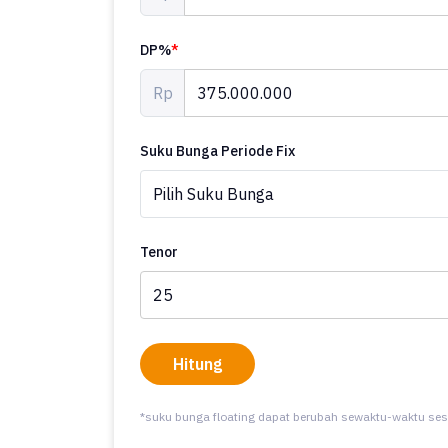
DP%
*
Rp
Suku Bunga Periode Fix
Tenor
Hitung
*suku bunga floating dapat berubah sewaktu-waktu ses