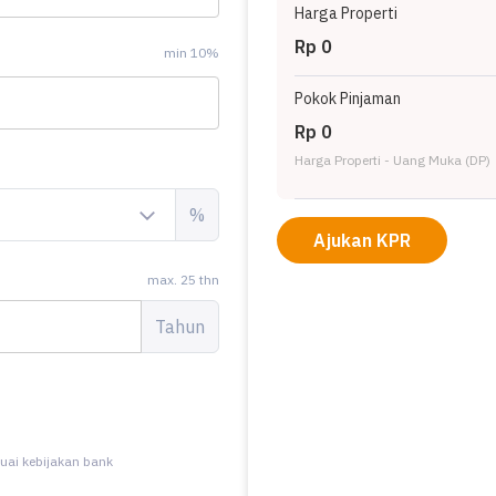
Harga Properti
Rp 0
min 10%
Pokok Pinjaman
Rp 0
Harga Properti - Uang Muka (DP)
%
Ajukan KPR
max. 25 thn
Tahun
uai kebijakan bank