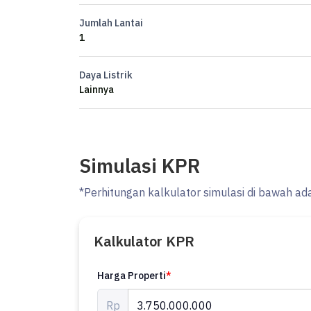
Garasi 2
Jumlah Lantai
Carport 2
1
SHM
Daya Listrik
OP. 3.75M *nego*
Lainnya
CCP
MORE INFO :
Simulasi KPR
VICCA 0823xxxxxxxx
*Perhitungan kalkulator simulasi di bawah ad
Kalkulator KPR
Harga Properti
*
Rp