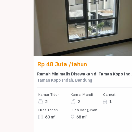
Rp 48 Juta /tahun
Rumah Minimalis Disewakan di 
Taman Kopo Indah, Bandung
Kamar Tidur
Kamar Mandi
Carport
2
2
1
Luas Tanah
Luas Bangunan
60 m²
68 m²