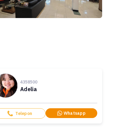
4358500
Adelia
Whatsapp
Telepon