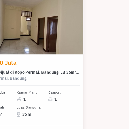
0 Juta
Rumah Dijual di Kopo Permai, Bandung, LB 36m², Harga Kompetitif!
rmai, Bandung
dur
Kamar Mandi
Carport
1
1
nah
Luas Bangunan
m²
36 m²