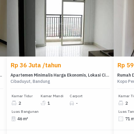
Rp 36 Juta /tahun
Rp 59
Taman Kopo Indah, Bandung, Harga Ekonomis
Apartemen Minimalis Harga Ekonomis, Lokasi Cibaduyut, Bandung
Cibaduyut, Bandung
Kopo Pe
Kamar Tidur
Kamar Mandi
Carport
Kamar Ti
2
1
-
2
Luas Bangunan
Luas Ta
46 m²
71 