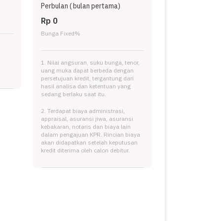
Perbulan (
bulan pertama)
Rp 0
Bunga Fixed
%
1. Nilai angsuran, suku bunga, tenor,
uang muka dapat berbeda dengan
persetujuan kredit, tergantung dari
hasil analisa dan ketentuan yang
sedang berlaku saat itu.
2. Terdapat biaya administrasi,
appraisal, asuransi jiwa, asuransi
kebakaran, notaris dan biaya lain
dalam pengajuan KPR. Rincian biaya
akan didapatkan setelah keputusan
kredit diterima oleh calon debitur.