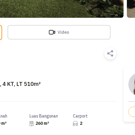
Video
 4 KT, LT 510m²
anah
Luas Bangunan
Carport
 m²
260 m²
2