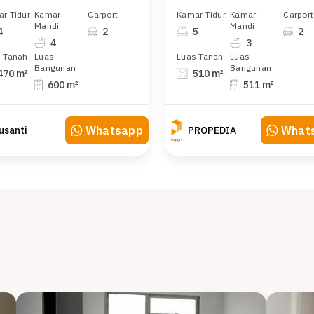
r Tidur
Kamar
Carport
Kamar Tidur
Kamar
Carport
Mandi
Mandi
4
2
5
2
4
3
 Tanah
Luas
Luas Tanah
Luas
Bangunan
Bangunan
470 m²
510 m²
600 m²
511 m²
Whatsapp
What
usanti
PROPEDIA