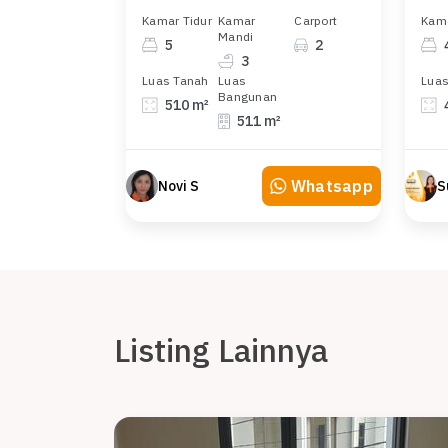
Kamar Tidur
Kamar
Carport
Kama
Mandi
5
2
3
Luas Tanah
Luas
Luas
Bangunan
510 m²
511 m²
Whatsapp
Novi S
S
Listing Lainnya