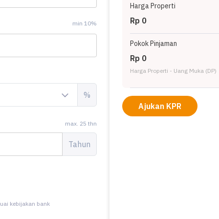
Harga Properti
Rp 0
min 10%
Pokok Pinjaman
Rp 0
Harga Properti - Uang Muka (DP)
%
Ajukan KPR
max. 25 thn
Tahun
uai kebijakan bank