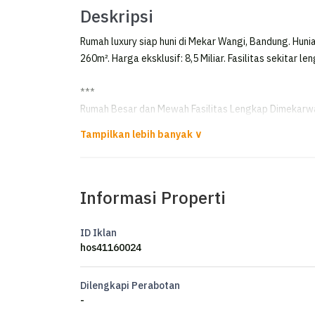
Deskripsi
Rumah luxury siap huni di Mekar Wangi, Bandung. Huni
260m². Harga eksklusif: 8,5 Miliar. Fasilitas sekitar le
***
Rumah Besar dan Mewah Fasilitas Lengkap Dimekarw
**FOR SALE**
rumah Mekarwangi :
Informasi Properti
Luas tanah 510 m²
Luas bangunan lt1 260m2
Luas bangunan lt2 251m2
ID Iklan
hos41160024
*Lantai 1*
- Area Service
Dilengkapi Perabotan
1. Area cuci + jemur
-
2. Dapur