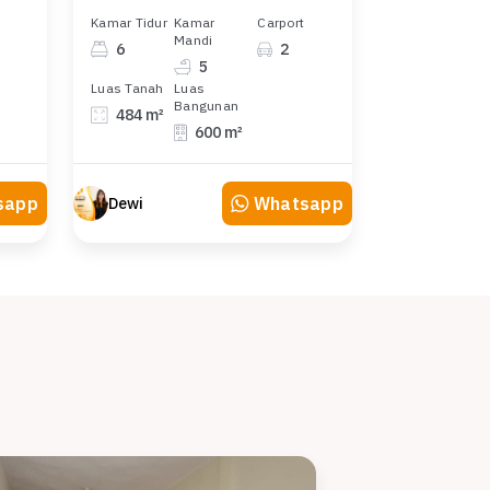
Kamar Tidur
Kamar
Carport
Mandi
6
2
5
Luas Tanah
Luas
Bangunan
484 m²
600 m²
sapp
Whatsapp
Dewi