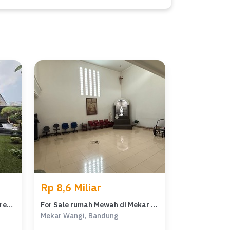
Rp 8,6 Miliar
Kesempatan Langka, rumah Prestisius di Mekar Wangi, Bandung, LB 511m²
For Sale rumah Mewah di Mekar Wangi, Bandung - LT 484m²
Mekar Wangi, Bandung