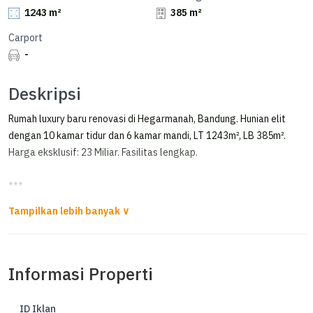
1243 m²
385 m²
Carport
-
Deskripsi
Rumah luxury baru renovasi di Hegarmanah, Bandung. Hunian elit
dengan 10 kamar tidur dan 6 kamar mandi, LT 1243m², LB 385m².
Harga eksklusif: 23 Miliar. Fasilitas lengkap.
***
Dijual Rumah 2 Lantai dengan Tanah Luas di Hegarmanah Bandung
Dijual Rumah 2 Lantai Dengan Tanah Luas di Hegarmanah
Informasi Properti
Luas tanah: 1243 m2
Luas bangunan: 385 m2
Lebar muka: 21 m2 (60x21)
ID Iklan