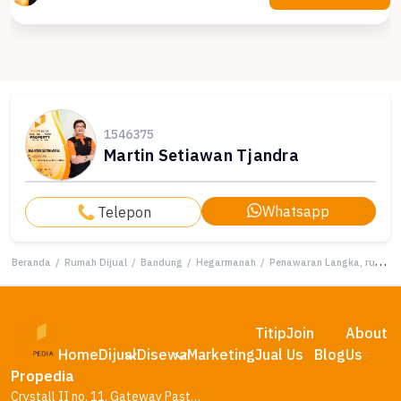
1546375
Martin Setiawan Tjandra
Whatsapp
Telepon
Beranda
/
Rumah Dijual
/
Bandung
/
Hegarmanah
/
Penawaran Langka, rumah Prestisius di Hegarmanah, Bandung, LB 385m²
Titip
Join
About
Home
Dijual
Disewa
Marketing
Jual
Us
Blog
Us
Propedia
Crystall II no. 11, Gateway Pasteur Residence, Bandung – Jawa Barat