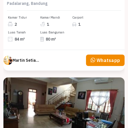
Padalarang, Bandung
Kamar Tidur
Kamar Mandi
Carport
2
1
1
Luas Tanah
Luas Bangunan
84 m²
80 m²
Whatsapp
Martin Setiawan Tjandra