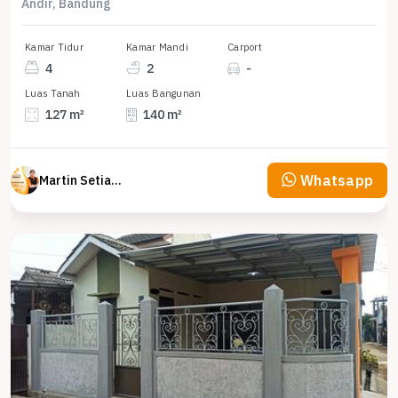
Andir, Bandung
Kamar Tidur
Kamar Mandi
Carport
4
2
-
Luas Tanah
Luas Bangunan
127 m²
140 m²
Whatsapp
Martin Setiawan Tjandra