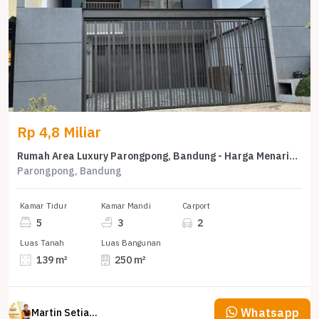
Rp 4,8 Miliar
Rumah Area Luxury Parongpong, Bandung - Harga Menarik 4,8 Miliar
Parongpong, Bandung
Kamar Tidur
Kamar Mandi
Carport
5
3
2
Luas Tanah
Luas Bangunan
139 m²
250 m²
Whatsapp
Martin Setiawan Tjandra