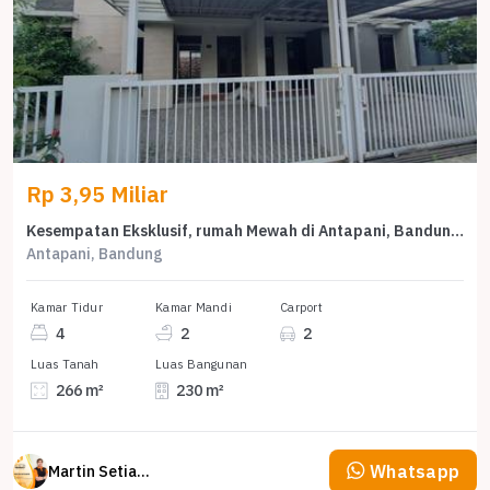
Rp 3,95 Miliar
Kesempatan Eksklusif, rumah Mewah di Antapani, Bandung, LB 230m²
Antapani, Bandung
Kamar Tidur
Kamar Mandi
Carport
4
2
2
Luas Tanah
Luas Bangunan
266 m²
230 m²
Whatsapp
Martin Setiawan Tjandra