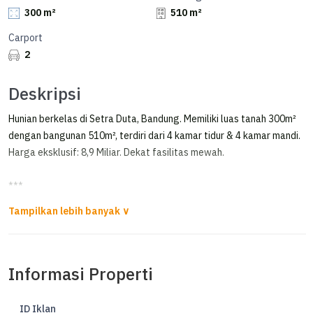
300 m²
510 m²
Carport
2
Deskripsi
Hunian berkelas di Setra Duta, Bandung. Memiliki luas tanah 300m²
dengan bangunan 510m², terdiri dari 4 kamar tidur & 4 kamar mandi.
Harga eksklusif: 8,9 Miliar. Dekat fasilitas mewah.
***
Jual Rumah Siap Huni Sayap Setraduta Bandung
For Sale
*Rumah Setra Duta*
Informasi Properti
LT : 300 m2
LB : 510 m2
ID Iklan