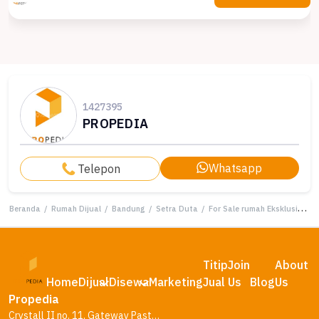
1427395
PROPEDIA
Whatsapp
Telepon
Beranda
/
Rumah Dijual
/
Bandung
/
Setra Duta
/
For Sale rumah Eksklusif di Setra Duta, Bandung - LT 300m²
Titip
Join
About
Home
Dijual
Disewa
Marketing
Jual
Us
Blog
Us
Propedia
Crystall II no. 11, Gateway Pasteur Residence, Bandung – Jawa Barat