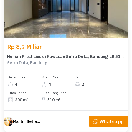
Rp 8,9 Miliar
Hunian Prestisius di Kawasan Setra Duta, Bandung, LB 510m², Harga 8,9 Miliar
Setra Duta, Bandung
Kamar Tidur
Kamar Mandi
Carport
4
4
2
Luas Tanah
Luas Bangunan
300 m²
510 m²
Whatsapp
Martin Setiawan Tjandra