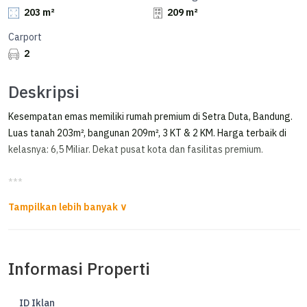
203 m²
209 m²
Carport
2
Deskripsi
Kesempatan emas memiliki rumah premium di Setra Duta, Bandung.
Luas tanah 203m², bangunan 209m², 3 KT & 2 KM. Harga terbaik di
kelasnya: 6,5 Miliar. Dekat pusat kota dan fasilitas premium.
***
Rumah Lux 2 LT Siap Huni Mainroad Setraduta
*For Sale*
Rumah Mainroad Setra Duta
Informasi Properti
Jenis Properti: Rumah
Sertifikat: hak milik
ID Iklan