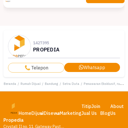
1427395
PROPEDIA
Whatsapp
Telepon
Beranda
/
Rumah Dijual
/
Bandung
/
Setra Duta
/
Penawaran Eksklusif, rumah Prestisius di Setra Duta, Bandung, LB 209m²
Titip
Join
About
Home
Dijual
Disewa
Marketing
Jual
Us
Blog
Us
Propedia
Crystall II no. 11, Gateway Pasteur Residence, Bandung – Jawa Barat