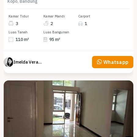
Kopo, Bandung
Kamar Tidur
Kamar Mandi
Carport
3
2
1
Luas Tanah
Luas Bangunan
110 m²
95 m²
Whatsapp
Imelda Veranika