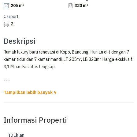
205 m²
320 m²
Carport
2
Deskripsi
Rumah luxury baru renovasi di Kopo, Bandung. Hunian elit dengan 7
kamar tidur dan 7 kamar mandi, LT 205m², LB 320m². Harga eksklusif:
3,1 Miliar. Fasilitas lengkap.
***
Dijual Rumah 2 Lantai Siap Huni Kopo Elok Kota Bandung
Spek :
Informasi Properti
SHM
IMB
LT 205 m
ID Iklan