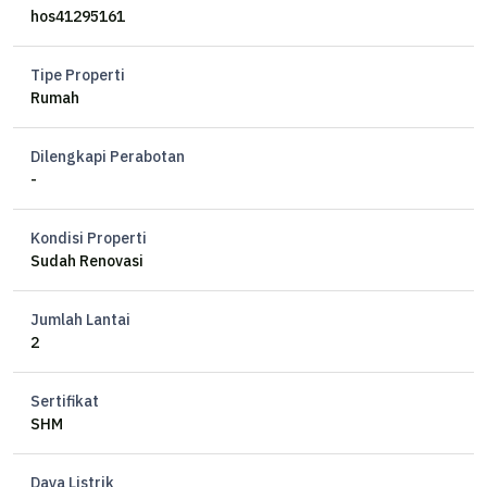
LB 320 m
hos41295161
KT 6+1
KM 6+1
Tipe Properti
Air Sible + PDAM
Rumah
Listrik 5500 W
Bonus CCTV, AC, Water Heater
Dilengkapi Perabotan
Rumah selesai renov April 2025
-
# EA #
Kondisi Properti
Sudah Renovasi
Jumlah Lantai
2
Sertifikat
SHM
Daya Listrik