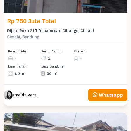
Rp 750 Juta Total
Dijual Ruko 2 LT Dimainroad Cibaligo, Cimahi
Cimahi, Bandung
Kamar Tidur
Kamar Mandi
Carport
-
2
-
Luas Tanah
Luas Bangunan
60 m²
56 m²
Whatsapp
Imelda Veranika