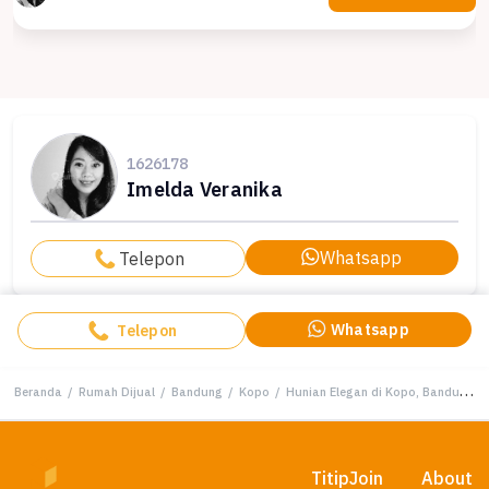
1626178
Imelda Veranika
Whatsapp
Telepon
Whatsapp
Telepon
Beranda
/
Rumah Dijual
/
Bandung
/
Kopo
/
Hunian Elegan di Kopo, Bandung, 7 Kamar Tidur, LT 205m²
Titip
Join
About