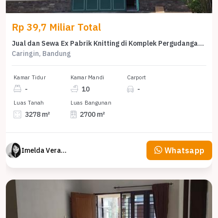
Rp 39,7 Miliar Total
Jual dan Sewa Ex Pabrik Knitting di Komplek Pergudangan Satria Raya, Caringin
Caringin, Bandung
Kamar Tidur
Kamar Mandi
Carport
-
10
-
Luas Tanah
Luas Bangunan
3278 m²
2700 m²
Whatsapp
Imelda Veranika