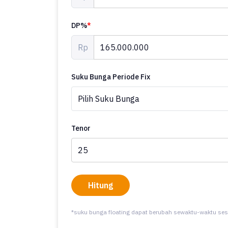
DP%
*
Rp
Suku Bunga Periode Fix
Tenor
Hitung
*suku bunga floating dapat berubah sewaktu-waktu ses