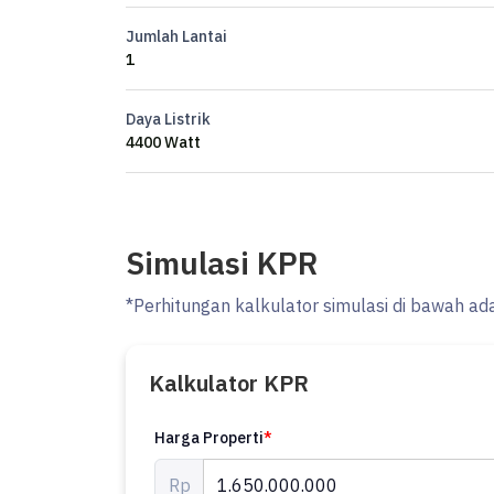
Op 1.65M
Jumlah Lantai
Hrg sewa 45jt/th
1
*NEPIS*
Daya Listrik
*Susanti_ProPedia*
4400 Watt
wa.me/+62812xxxxxxxx
Simulasi KPR
*Perhitungan kalkulator simulasi di bawah ad
Kalkulator KPR
Harga Properti
*
Rp