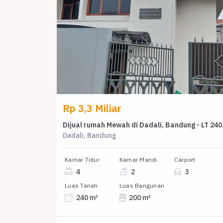
Rp 3,3 Miliar
Dijual r
Dadali, Bandung
Kamar Tidur
Kamar Mandi
Carport
4
2
3
Luas Tanah
Luas Bangunan
240 m²
200 m²