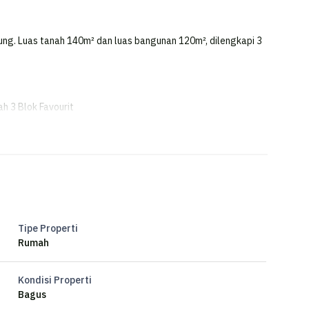
ng. Luas tanah 140m² dan luas bangunan 120m², dilengkapi 3
h 3 Blok Favourit
Tipe Properti
Rumah
Kondisi Properti
Bagus