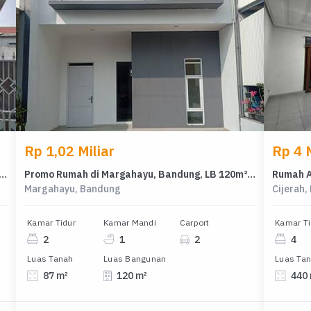
Rp 1,02 Miliar
Rp 4 M
umah Mewah di Dadali, Bandung - LT 240m²
Promo Rumah di Margahayu, Bandung, LB 120m², Harga 1,02 Miliar
Margahayu, Bandung
Cijerah
Kamar Tidur
Kamar Mandi
Carport
Kamar Ti
2
1
2
4
Luas Tanah
Luas Bangunan
Luas Ta
87 m²
120 m²
440