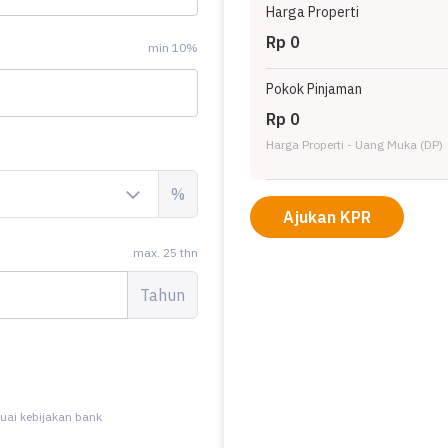
Harga Properti
Rp 0
min 10%
Pokok Pinjaman
Rp 0
Harga Properti - Uang Muka (DP)
%
Ajukan KPR
max. 25 thn
Tahun
uai kebijakan bank