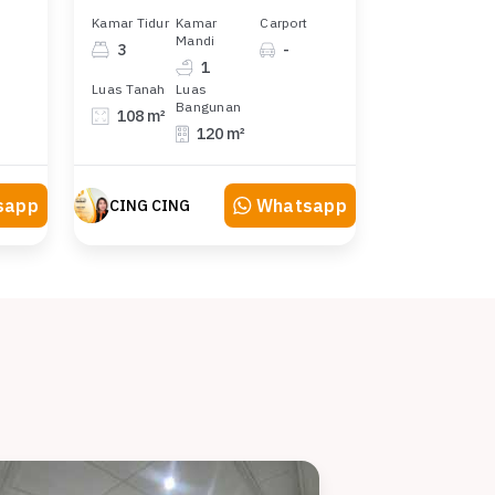
Kamar Tidur
Kamar
Carport
Mandi
3
-
1
Luas Tanah
Luas
Bangunan
108 m²
120 m²
sapp
Whatsapp
CING CING