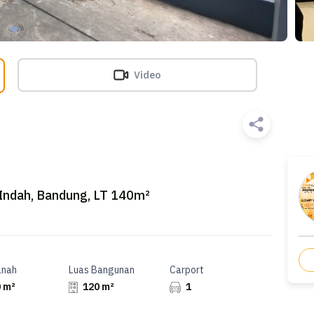
Video
 Indah, Bandung, LT 140m²
anah
Luas Bangunan
Carport
 m²
120 m²
1