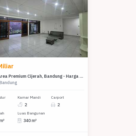
iliar
Rumah Area Premium Cijerah, Bandung - Harga Terbaik 4 Miliar
, Bandung
dur
Kamar Mandi
Carport
2
2
nah
Luas Bangunan
 m²
340 m²