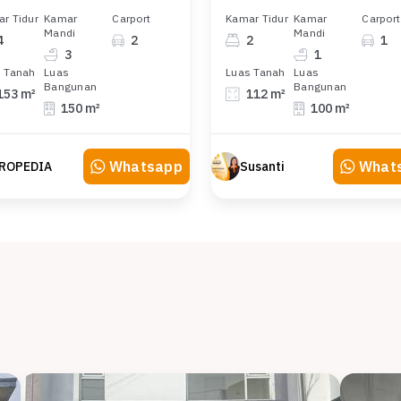
r Tidur
Kamar
Carport
Kamar Tidur
Kamar
Carport
Mandi
Mandi
4
2
2
1
3
1
 Tanah
Luas
Luas Tanah
Luas
Bangunan
Bangunan
153 m²
112 m²
150 m²
100 m²
Whatsapp
What
ROPEDIA
Susanti