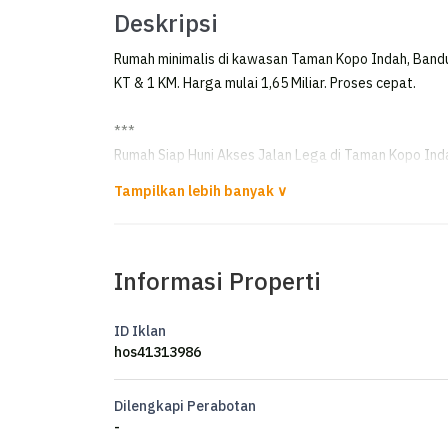
Deskripsi
Rumah minimalis di kawasan Taman Kopo Indah, Bandu
KT & 1 KM. Harga mulai 1,65 Miliar. Proses cepat.
***
Rumah Siap Huni Akses Jalan Lega di Taman Kopo Inda
*Dijual/disewakan rumah 1,5 lantai di TKI 3*
LT 140m²
Informasi Properti
LB 120m²
KT 3
KM 2
ID Iklan
Hadap timur
hos41313986
Listrik 3500W
Air submersible
Dilengkapi Perabotan
SHM
-