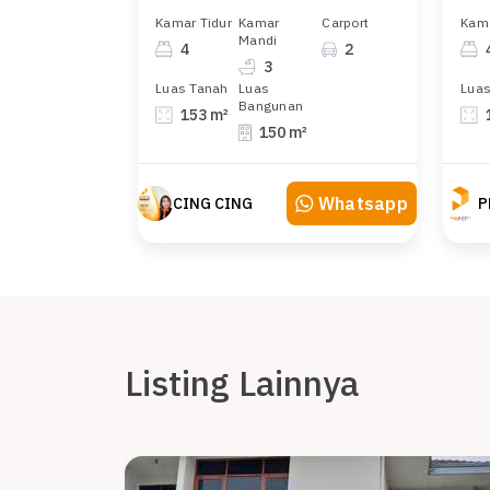
Kamar Tidur
Kamar
Carport
Kama
Mandi
4
2
3
Luas Tanah
Luas
Luas
Bangunan
153 m²
150 m²
Whatsapp
CING CING
P
Listing Lainnya