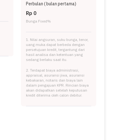
Perbulan (
bulan pertama)
Rp 0
Bunga Fixed
%
1. Nilai angsuran, suku bunga, tenor,
uang muka dapat berbeda dengan
persetujuan kredit, tergantung dari
hasil analisa dan ketentuan yang
sedang berlaku saat itu.
2. Terdapat biaya administrasi,
appraisal, asuransi jiwa, asuransi
kebakaran, notaris dan biaya lain
dalam pengajuan KPR. Rincian biaya
akan didapatkan setelah keputusan
kredit diterima oleh calon debitur.