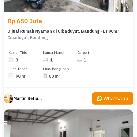
Rp 650 Juta
Dijual Rumah Nyaman di Cibaduyut, Bandung - LT 90m²
Cibaduyut, Bandung
Kamar Tidur
Kamar Mandi
Carport
3
1
1
Luas Tanah
Luas Bangunan
90 m²
80 m²
Whatsapp
Martin Setiawan Tjandra