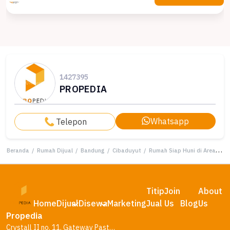
1427395
PROPEDIA
Whatsapp
Telepon
Beranda
/
Rumah Dijual
/
Bandung
/
Cibaduyut
/
Rumah Siap Huni di Area Cibaduyut, Bandung, LT 90m²
Titip
Join
About
Home
Dijual
Disewa
Marketing
Jual
Us
Blog
Us
Propedia
Crystall II no. 11, Gateway Pasteur Residence, Bandung – Jawa Barat