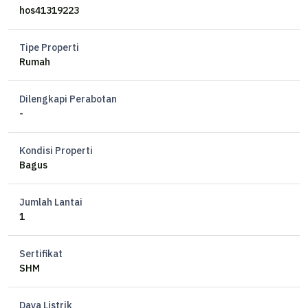
KM 1
hos41319223
Hadap Utara
Air sible
Tipe Properti
Listrik 1300W token
Rumah
SHM
Dilengkapi Perabotan
Op 650jt nego
-
.
Kondisi Properti
SS
Bagus
Jumlah Lantai
1
Sertifikat
SHM
Daya Listrik