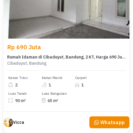
Rp 690 Juta
Rumah Idaman di Cibaduyut, Bandung, 2 KT, Harga 690 Juta
Cibaduyut, Bandung
Kamar Tidur
Kamar Mandi
Carport
2
1
1
Luas Tanah
Luas Bangunan
90 m²
65 m²
Whatsapp
Vicca