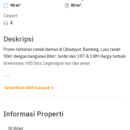
90 m²
80 m²
Carport
1
Deskripsi
Promo terbatas rumah idaman di Cibaduyut, Bandung. Luas tanah
90m² dengan bangunan 80m², terdiri dari 3 KT & 1 KM. Harga terbaik
di kelasnya: 650 Juta. Lingkungan asri dan aman.
***
Dijual Rumah Siap Huni 1 Lantai di Taman Cibaduyut Indah 2
*Dijual rumah 1 lantai di TCI 2*
Informasi Properti
LT 90m²
LB 80m²
KT 3
ID Iklan