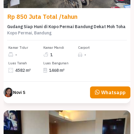
Rp 850 Juta Total /tahun
Gudang Siap Huni di Kopo Permai Bandung Dekat Moh Toha
Kopo Permai, Bandung
Kamar Tidur
Kamar Mandi
Carport
-
1
-
Luas Tanah
Luas Bangunan
4582 m²
1468 m²
Whatsapp
Novi S