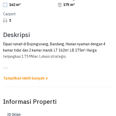
162 m²
175 m²
Carport
1
Deskripsi
Dijual rumah di Bojongsoang, Bandung. Hunian nyaman dengan 4
kamar tidur dan 2 kamar mandi. LT 162m², LB 175m². Harga
terjangkau 1,75 Miliar. Lokasi strategis.
***
Rumah 1.5 Lantai Siap Huni di Cherryfield, Bojongsoang
*Dijual rumah 1.5lt di Cherry Field, Cluster Celeste*
Informasi Properti
SHM
Luas tanah 162m2
Luas bangunan 175m2
ID Iklan