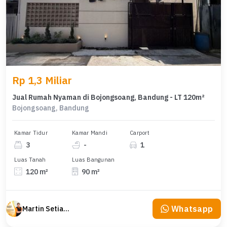
Rp 1,3 Miliar
Jual Rumah Nyaman di Bojongsoang, Bandung - LT 120m²
Bojongsoang, Bandung
Kamar Tidur
Kamar Mandi
Carport
3
-
1
Luas Tanah
Luas Bangunan
120 m²
90 m²
Whatsapp
Martin Setiawan Tjandra