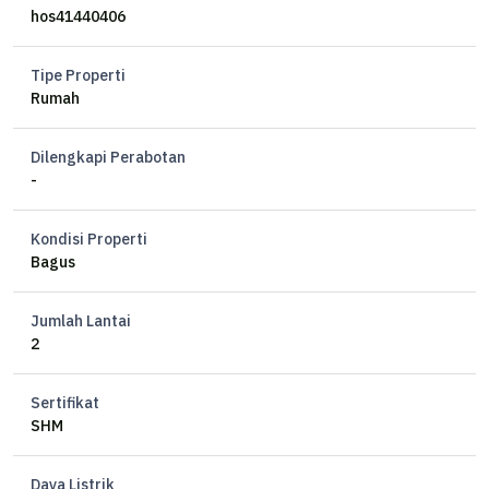
Kamar tidur 4
hos41440406
Kamar tidur pembantu 1
Kamar mandi 2
Tipe Properti
Kamar mandi pembantu 1
Rumah
Air PAM & pompa jet pump
Car port 1 mobil
Dilengkapi Perabotan
Listrik 2200 watt
-
Hadap timur
Lebar muka 8 meter
Kondisi Properti
Op 1,75M nepis
Bagus
Susanti_ProPedia
Jumlah Lantai
wa.me/+62812xxxxxxxx
2
Sertifikat
SHM
Daya Listrik