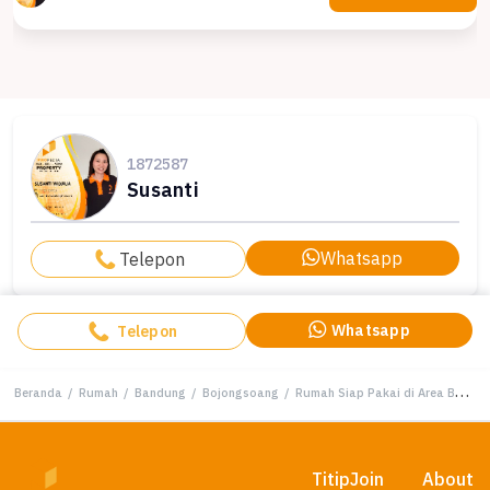
1872587
Susanti
Whatsapp
Telepon
Whatsapp
Telepon
Beranda
/
Rumah
/
Bandung
/
Bojongsoang
/
Rumah Siap Pakai di Area Bojongsoang, Bandung, LT 162m²
Titip
Join
About