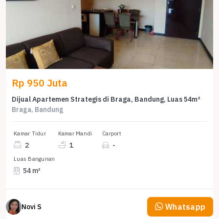
Rp 950 Juta
Dijual Apartemen Strategis di Braga, Bandung, Luas 54m²
Braga, Bandung
Kamar Tidur
Kamar Mandi
Carport
2
1
-
Luas Bangunan
54 m²
Whatsapp
Novi S