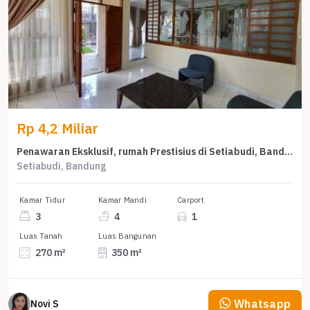
Rp 4,2 Miliar
Penawaran Eksklusif, rumah Prestisius di Setiabudi, Bandung, LB 350m²
Setiabudi, Bandung
Kamar Tidur
Kamar Mandi
Carport
3
4
1
Luas Tanah
Luas Bangunan
270 m²
350 m²
Whatsapp
Novi S