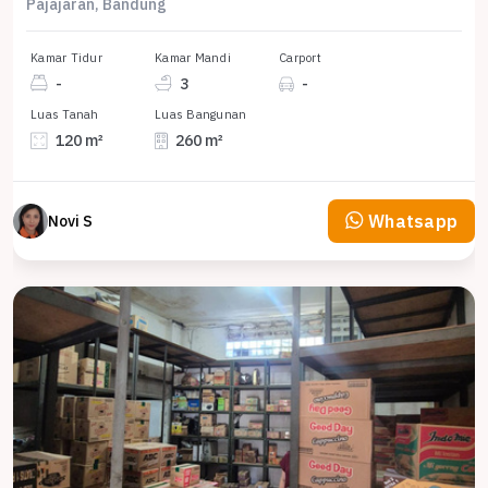
Pajajaran, Bandung
Kamar Tidur
Kamar Mandi
Carport
-
3
-
Luas Tanah
Luas Bangunan
120 m²
260 m²
Whatsapp
Novi S