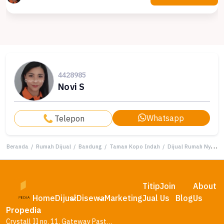
4428985
Novi S
Whatsapp
Telepon
Beranda
/
Rumah Dijual
/
Bandung
/
Taman Kopo Indah
/
Dijual Rumah Nyaman di Taman Kopo Indah, Bandung - LT 88m²
Titip
Join
About
Home
Dijual
Disewa
Marketing
Jual
Us
Blog
Us
Propedia
Crystall II no. 11, Gateway Pasteur Residence, Bandung – Jawa Barat