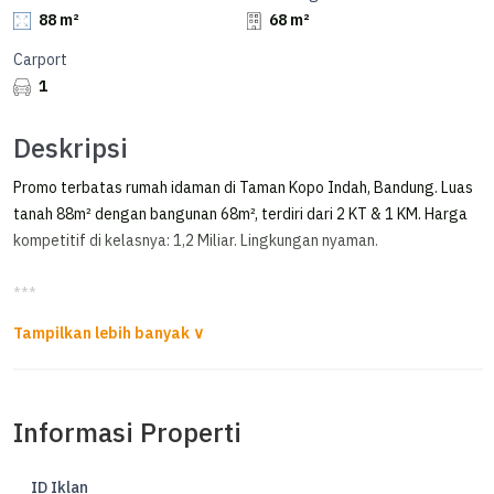
88 m²
68 m²
Carport
1
Deskripsi
Promo terbatas rumah idaman di Taman Kopo Indah, Bandung. Luas
tanah 88m² dengan bangunan 68m², terdiri dari 2 KT & 1 KM. Harga
kompetitif di kelasnya: 1,2 Miliar. Lingkungan nyaman.
***
Dijual Rumah Siap Huni di Tki Bandung Lokasi Strategis
Kesempatan terbatas buat Anda dapatkan rumah strategis dengan
return investasi tinggi di Taman Kopo Indah, Bandung.
Informasi Properti
Rumah ini menawarkan lokasi yang strategis serta memiliki jumlah
lantai 1 yang siap untuk segera Anda miliki, utamanya bagi Anda
ID Iklan