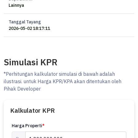
Lainnya
- Properti Bisa Nego.
- Lokasi Strategis.
- Lokasi Bebas Banjir.
Tanggal Tayang
- Bisa KPR.
2026-05-02 18:17:11
Lokasi Strategis terletak di Taman Kopo Indah, properti ini
memudahkan akses Anda ke fasilitas-fasilitas utama dan unggulan.
Simulasi KPR
Harga yang sangat kompetitif yaitu, Rp. 1.200.000.000, rumah ini
siap menjadi milik Anda!
*Perhitungan kalkulator simulasi di bawah adalah
ilustrasi. untuk Harga KPR/KPA akan ditentukan oleh
Nikmati segala kemudahan dan berbagai keunggulan menarik saat
Pihak Developer
properti eksklusif ini milik Anda.
iml
Kalkulator KPR
Harga Properti
*