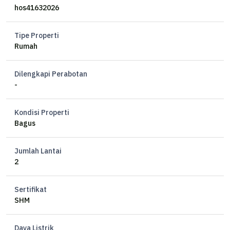
KM 1
hos41632026
Listrik 2200W
Air sibble
Tipe Properti
Garasi 1 mobil
Rumah
Hadap Timur Laut
Dilengkapi Perabotan
Op 800JT nego
-
SP
Kondisi Properti
Bagus
Jumlah Lantai
2
Sertifikat
SHM
Daya Listrik