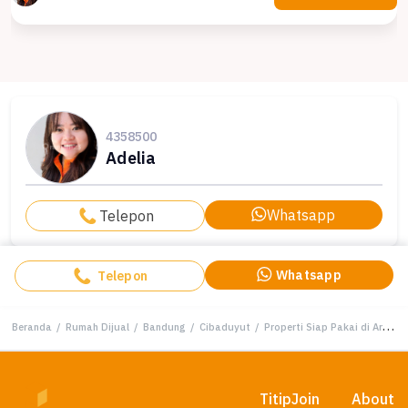
4358500
Adelia
Whatsapp
Telepon
Whatsapp
Telepon
Beranda
/
Rumah Dijual
/
Bandung
/
Cibaduyut
/
Properti Siap Pakai di Area Cibaduyut, Bandung, LT 72m²
Titip
Join
About