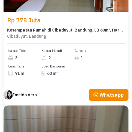
Rp 775 Juta
Kesempatan Rumah di Cibaduyut, Bandung, LB 60m², Harga 775 Juta
Cibaduyut, Bandung
Kamar Tidur
Kamar Mandi
Carport
3
2
1
Luas Tanah
Luas Bangunan
91 m²
60 m²
Whatsapp
Imelda Veranika