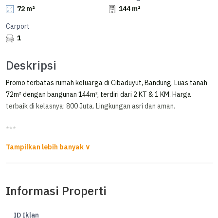
72 m²
144 m²
Carport
1
Deskripsi
Promo terbatas rumah keluarga di Cibaduyut, Bandung. Luas tanah
72m² dengan bangunan 144m², terdiri dari 2 KT & 1 KM. Harga
terbaik di kelasnya: 800 Juta. Lingkungan asri dan aman.
***
Rumah Kokoh Minimalis Bagus dan Murah di Taman Cibaduyut 1
*Dijual rumah 1,5 lantai di TCI 1*
Informasi Properti
LT 72m²
LB 144m²
KT 2+1
ID Iklan