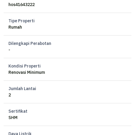
KT 3+1
hos41643222
KM 2+1
SHM
Tipe Properti
1.5 lantai
Rumah
Hadap Timur
Listrik 2200 watt
Dilengkapi Perabotan
Air Jetpump
-
Carport 2 mobil
Garasi 1 mobil
Kondisi Properti
Lebar 10 mtr
Renovasi Minimum
Hrg sewa 40 jt /th
Op 1,450 M
Jumlah Lantai
2
ML
Sertifikat
SHM
Daya Listrik