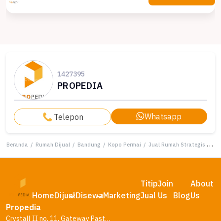
1427395
PROPEDIA
Whatsapp
Telepon
Beranda
/
Rumah Dijual
/
Bandung
/
Kopo Permai
/
Jual Rumah Strategis di Kopo Permai, Bandung - LT 189m²
Titip
Join
About
Home
Dijual
Disewa
Marketing
Jual
Us
Blog
Us
Propedia
Crystall II no. 11, Gateway Pasteur Residence, Bandung – Jawa Barat