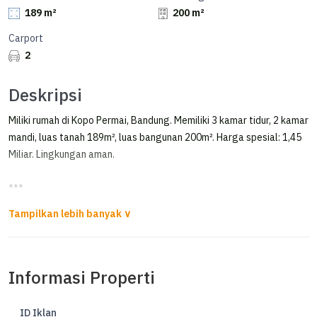
189 m²
200 m²
Carport
2
Deskripsi
Miliki rumah di Kopo Permai, Bandung. Memiliki 3 kamar tidur, 2 kamar
mandi, luas tanah 189m², luas bangunan 200m². Harga spesial: 1,45
Miliar. Lingkungan aman.
***
Jual Rumah Lokasi Strategis di Kopo Permai
*FOR SALE/RENT*
Informasi Properti
Rumah Kopo Permai
LT 189 m
LB 200 m
ID Iklan