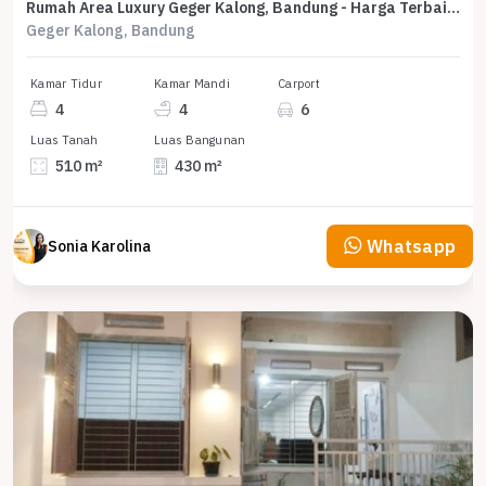
Rumah Area Luxury Geger Kalong, Bandung - Harga Terbaik 6,9 Miliar
Geger Kalong, Bandung
Kamar Tidur
Kamar Mandi
Carport
4
4
6
Luas Tanah
Luas Bangunan
510 m²
430 m²
Whatsapp
Sonia Karolina