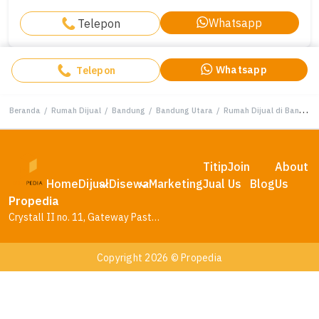
Whatsapp
Telepon
Whatsapp
Telepon
Beranda
/
Rumah Dijual
/
Bandung
/
Bandung Utara
/
Rumah Dijual di Bandung Utara, Bandung, LB 108m², Harga Terbaik!
Titip
Join
About
Home
Dijual
Disewa
Marketing
Jual
Us
Blog
Us
Propedia
Crystall II no. 11, Gateway Pasteur Residence, Bandung – Jawa Barat
Copyright 2026 © Propedia