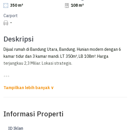
350 m²
108 m²
Carport
-
Deskripsi
Dijual rumah di Bandung Utara, Bandung. Hunian modern dengan 6
kamar tidur dan 3 kamar mandi. LT 350m², LB 108m². Harga
terjangkau 2,3 Miliar. Lokasi strategis.
***
Rumah Cantik Furnished bisa untuk Villa di Trinity Bandung Utara
*FOR SALE*
Informasi Properti
*RUMAH FULL FURNISHED SIAP HUNI DI TRINITY LEMBANG*
ID Iklan