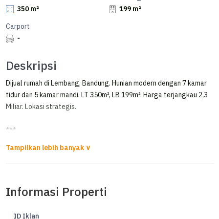
350 m²
199 m²
Carport
-
Deskripsi
Dijual rumah di Lembang, Bandung. Hunian modern dengan 7 kamar
tidur dan 5 kamar mandi. LT 350m², LB 199m². Harga terjangkau 2,3
Miliar. Lokasi strategis.
***
Jual Rumah Full Furnished Siap Huni di Trinity Lembang
*FOR SALE*
Informasi Properti
*RUMAH FULL FURNISHED SIAP HUNI DI TRINITY LEMBANG*
ID Iklan