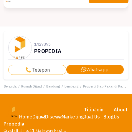
1427395
PROPEDIA
Whatsapp
Telepon
Beranda
/
Rumah Dijual
/
Bandung
/
Lembang
/
Properti Siap Pakai di Kawasan Lembang, Bandung, LT 350m²
Titip
Join
About
Home
Dijual
Disewa
Marketing
Jual
Us
Blog
Us
Propedia
Crystall II no. 11, Gateway Pasteur Residence, Bandung – Jawa Barat