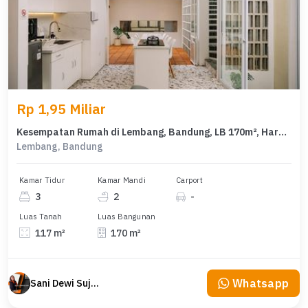
Rp 1,95 Miliar
Kesempatan Rumah di Lembang, Bandung, LB 170m², Harga 1,95 Miliar
Lembang, Bandung
Kamar Tidur
Kamar Mandi
Carport
3
2
-
Luas Tanah
Luas Bangunan
117 m²
170 m²
Whatsapp
Sani Dewi Sujono