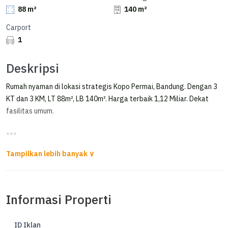
88 m²
140 m²
Carport
1
Deskripsi
Rumah nyaman di lokasi strategis Kopo Permai, Bandung. Dengan 3
KT dan 3 KM, LT 88m², LB 140m². Harga terbaik 1,12 Miliar. Dekat
fasilitas umum.
***
Dijual Rumah Baru Modern Minimalis Kopo Permai 3
Dijual rumah Baru Modern Minimalis
Kopo Permai 3
Informasi Properti
Lt 88 m
Lb 140 m
ID Iklan