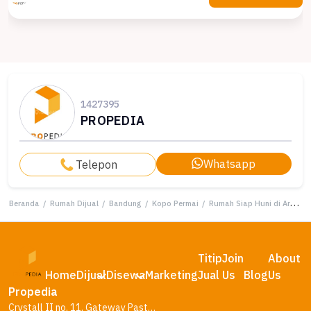
1427395
PROPEDIA
Whatsapp
Telepon
Beranda
/
Rumah Dijual
/
Bandung
/
Kopo Permai
/
Rumah Siap Huni di Area Kopo Permai, Bandung, LT 88m²
Titip
Join
About
Home
Dijual
Disewa
Marketing
Jual
Us
Blog
Us
Propedia
Crystall II no. 11, Gateway Pasteur Residence, Bandung – Jawa Barat