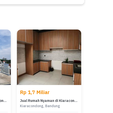
Rp 1,7 Miliar
Kesempatan Rumah di Kiaracondong, Bandung, LB 245m², Harga 1,7 Miliar
Jual Rumah Nyaman di Kiaracondong, Bandung - LT 86m²
Kiaracondong, Bandung