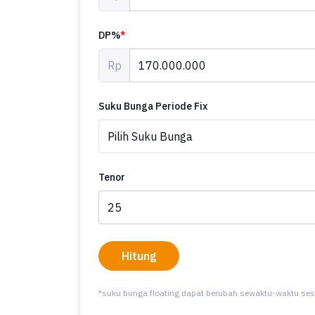
DP%
*
Rp
Suku Bunga Periode Fix
Tenor
Hitung
*suku bunga floating dapat berubah sewaktu-waktu ses