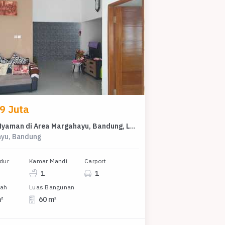
9 Juta
Rumah Nyaman di Area Margahayu, Bandung, LT 90m², Harga 499 Juta
yu, Bandung
dur
Kamar Mandi
Carport
1
1
nah
Luas Bangunan
m²
60 m²