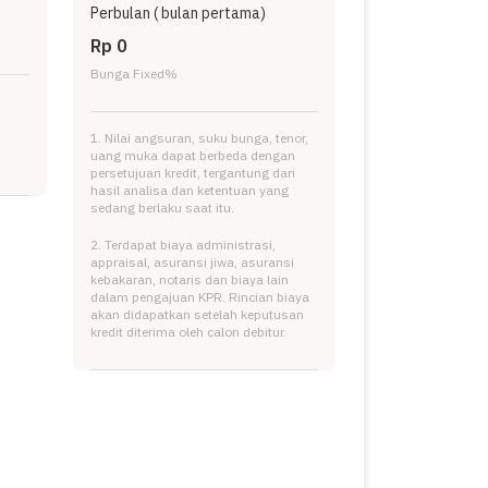
Perbulan (
bulan pertama)
Rp 0
Bunga Fixed
%
1. Nilai angsuran, suku bunga, tenor,
uang muka dapat berbeda dengan
persetujuan kredit, tergantung dari
hasil analisa dan ketentuan yang
sedang berlaku saat itu.
2. Terdapat biaya administrasi,
appraisal, asuransi jiwa, asuransi
kebakaran, notaris dan biaya lain
dalam pengajuan KPR. Rincian biaya
akan didapatkan setelah keputusan
kredit diterima oleh calon debitur.