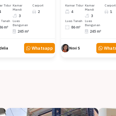
r Tidur
Kamar
Carport
Kamar Tidur
Kamar
Carport
Mandi
Mandi
4
2
4
1
3
3
 Tanah
Luas
Luas Tanah
Luas
Bangunan
Bangunan
86 m²
86 m²
245 m²
245 m²
Whatsapp
What
delia
Novi S