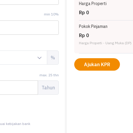
Harga Properti
Rp 0
min 10%
Pokok Pinjaman
Rp 0
Harga Properti - Uang Muka (DP)
%
Ajukan KPR
max. 25 thn
Tahun
uai kebijakan bank