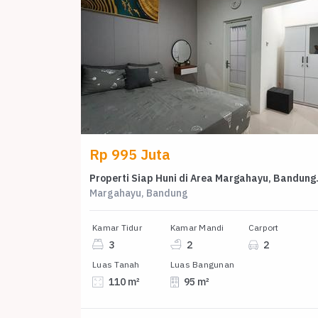
Rp 995 Juta
Properti Siap
Margahayu, Bandung
Kamar Tidur
Kamar Mandi
Carport
3
2
2
Luas Tanah
Luas Bangunan
110 m²
95 m²