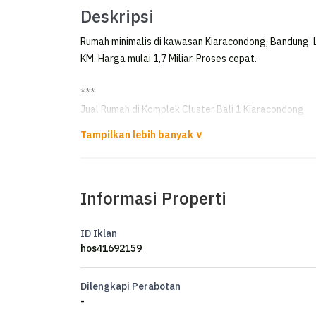
Deskripsi
Rumah minimalis di kawasan Kiaracondong, Bandung. L
KM. Harga mulai 1,7 Miliar. Proses cepat.
***
Jual Rumah di Komplek Cluster Bali 1 Kiaracondong
*FOR SALE*
*Rumah di Komplek Cluster Bali 1 Kiaracondong*
Informasi Properti
Bangunan Baru Akhir Tahun 2019
Fullfurnished kayu jati 3.5 lantai
ID Iklan
hos41692159
LT 86 M²
LB 245 M²
Dilengkapi Perabotan
KT 4
-
KM 3