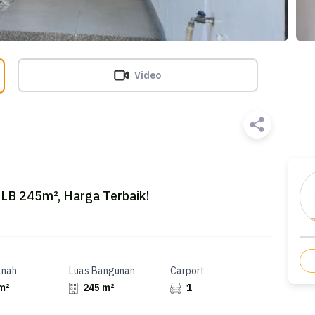
Video
 LB 245m², Harga Terbaik!
anah
Luas Bangunan
Carport
m²
245 m²
1