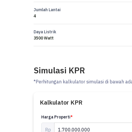
Listrik 3500.
Jumlah Lantai
Air Submersibel
4
Carport 1 mobil
Daya Listrik
*HARGA 1.7 M nego*
3500 Watt
NV
Simulasi KPR
*Perhitungan kalkulator simulasi di bawah ad
Kalkulator KPR
Harga Properti
*
Rp