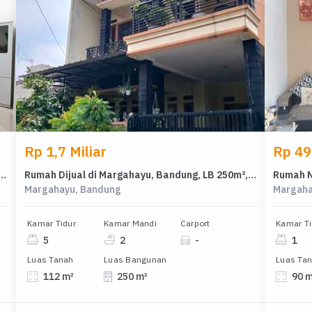
Rp 1,7 Miliar
Rp 49
 Huni di Area Margahayu, Bandung, LT 110m²
Rumah Dijual di Margahayu, Bandung, LB 250m², Harga Kompetitif!
Margahayu, Bandung
Margaha
Kamar Tidur
Kamar Mandi
Carport
Kamar Ti
5
2
-
1
Luas Tanah
Luas Bangunan
Luas Ta
112 m²
250 m²
90 