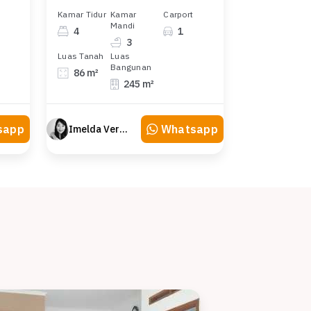
Kamar Tidur
Kamar
Carport
Mandi
4
1
3
Luas Tanah
Luas
Bangunan
86 m²
245 m²
sapp
Whatsapp
Imelda Veranika