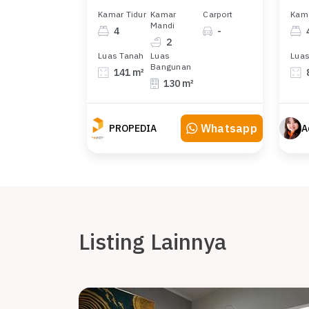
Kamar Tidur
Kamar
Carport
Kama
Mandi
4
-
2
Luas Tanah
Luas
Luas
Bangunan
141 m²
130 m²
Whatsapp
PROPEDIA
A
Listing Lainnya