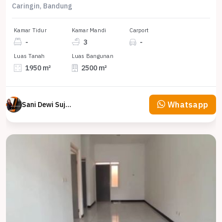
Caringin, Bandung
Kamar Tidur
Kamar Mandi
Carport
-
3
-
Luas Tanah
Luas Bangunan
1950 m²
2500 m²
Whatsapp
Sani Dewi Sujono