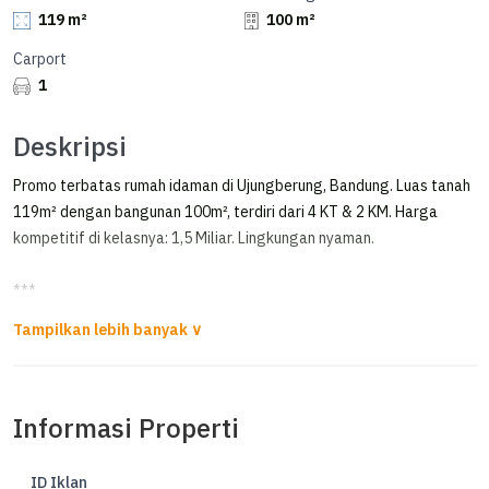
119 m²
100 m²
Carport
1
Deskripsi
Promo terbatas rumah idaman di Ujungberung, Bandung. Luas tanah
119m² dengan bangunan 100m², terdiri dari 4 KT & 2 KM. Harga
kompetitif di kelasnya: 1,5 Miliar. Lingkungan nyaman.
***
Rumah 2 Lantai di Villa Pasirwangi Ujungberung Kota Bandung
Alamat: Perumahan Villa Pasirwangi Blok i-22, Jl. Cigending, Ujung
Berung, Bandung 40618.
Informasi Properti
SHM, dengan detil:
- Luas Tanah: 119m2
ID Iklan