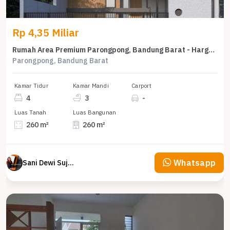
Rp 4,35 Miliar
Rumah Area Premium Parongpong, Bandung Barat - Harga Menarik 4,35 Miliar
Parongpong, Bandung Barat
Kamar Tidur
Kamar Mandi
Carport
4
3
-
Luas Tanah
Luas Bangunan
260 m²
260 m²
Whatsapp
Sani Dewi Sujono