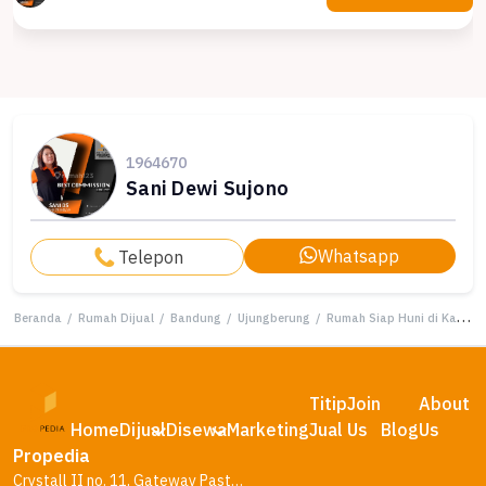
1964670
Sani Dewi Sujono
Whatsapp
Telepon
Beranda
/
Rumah Dijual
/
Bandung
/
Ujungberung
/
Rumah Siap Huni di Kawasan Ujungberung, Bandung, LT 119m²
Titip
Join
About
Home
Dijual
Disewa
Marketing
Jual
Us
Blog
Us
Propedia
Crystall II no. 11, Gateway Pasteur Residence, Bandung – Jawa Barat