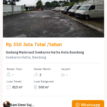
Rp 350 Juta Total /tahun
Gudang Mainroad Soekarno Hatta Kota Bandung
Soekarno Hatta, Bandung
Kamar Tidur
Kamar Mandi
Carport
-
2
-
Luas Tanah
Luas Bangunan
815 m²
500 m²
Whatsapp
Sani Dewi Sujono