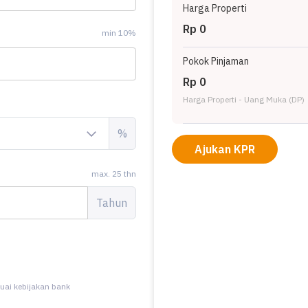
Harga Properti
Rp 0
min 10%
Pokok Pinjaman
Rp 0
Harga Properti - Uang Muka (DP)
%
Ajukan KPR
max. 25 thn
Tahun
uai kebijakan bank