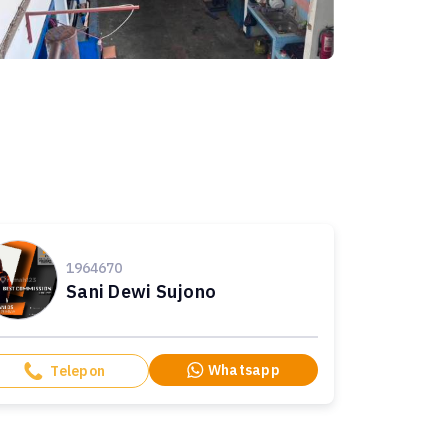
1964670
Sani Dewi Sujono
Whatsapp
Telepon