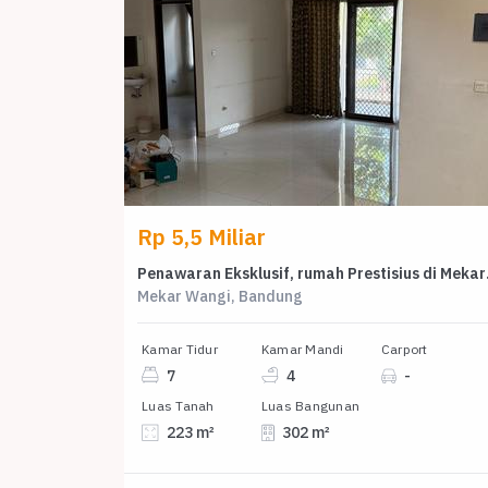
Rp 5,5 Miliar
Penawaran E
Mekar Wangi, Bandung
Kamar Tidur
Kamar Mandi
Carport
7
4
-
Luas Tanah
Luas Bangunan
223 m²
302 m²