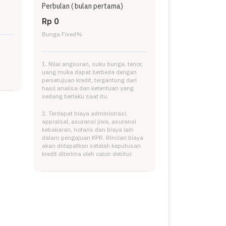
Perbulan (
bulan pertama)
Rp 0
Bunga Fixed
%
1. Nilai angsuran, suku bunga, tenor,
uang muka dapat berbeda dengan
persetujuan kredit, tergantung dari
hasil analisa dan ketentuan yang
sedang berlaku saat itu.
2. Terdapat biaya administrasi,
appraisal, asuransi jiwa, asuransi
kebakaran, notaris dan biaya lain
dalam pengajuan KPR. Rincian biaya
akan didapatkan setelah keputusan
kredit diterima oleh calon debitur.