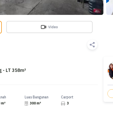
Video
g - LT 358m²
anah
Luas Bangunan
Carport
 m²
300 m²
3