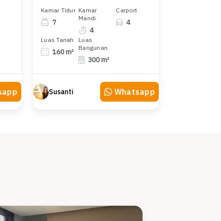
Kamar Tidur
Kamar
Carport
Mandi
7
4
4
Luas Tanah
Luas
Bangunan
160 m²
300 m²
sapp
Whatsapp
Susanti