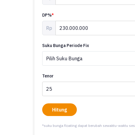
DP%
*
Rp
Suku Bunga Periode Fix
Tenor
Hitung
*suku bunga floating dapat berubah sewaktu-waktu ses