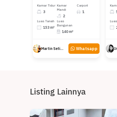
Kamar Tidur
Kamar
Carport
Kama
Mandi
3
1
2
Luas Tanah
Luas
Luas
Bangunan
153 m²
140 m²
Whatsapp
Martin Setiawan Tjandra
Listing Lainnya