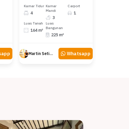
Kamar Tidur
Kamar
Carport
Mandi
4
1
3
Luas Tanah
Luas
Bangunan
164 m²
225 m²
sapp
Whatsapp
Martin Setiawan Tjandra