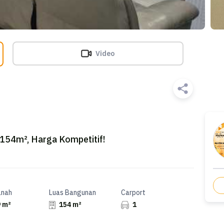
Video
 154m², Harga Kompetitif!
anah
Luas Bangunan
Carport
 m²
154 m²
1