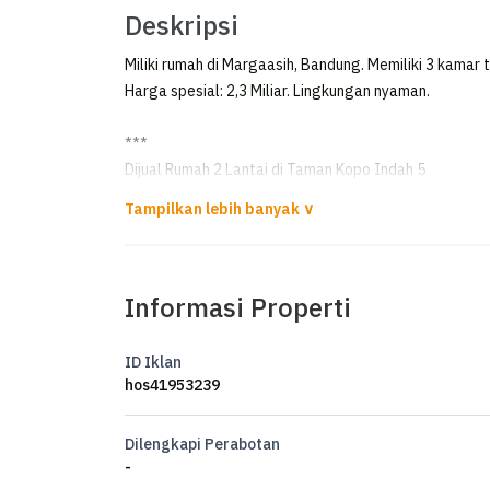
Deskripsi
Miliki rumah di Margaasih, Bandung. Memiliki 3 kamar 
Harga spesial: 2,3 Miliar. Lingkungan nyaman.
***
Dijual Rumah 2 Lantai di Taman Kopo Indah 5
Dijual Rumah 2 Lantai di Taman Kopo Indah 5
Cluster Redwood
Informasi Properti
Luas tanah: 119 m2
Luas bangunan: 154 m2
Kamar tidur: 3+1
ID Iklan
Kamar mandi: 2+1
hos41953239
Listrik: 4400 watt
Air: sible
Dilengkapi Perabotan
Hadap: timur
-
Sertifikat: SHM