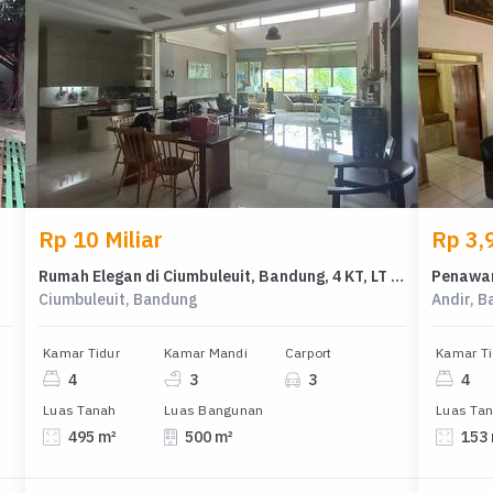
Rp 10 Miliar
Rp 3,9
Rumah Elegan di Ciumbuleuit, Bandung, 4 KT, LT 495m²
Ciumbuleuit, Bandung
Andir, 
Kamar Tidur
Kamar Mandi
Carport
Kamar Ti
4
3
3
4
Luas Tanah
Luas Bangunan
Luas Ta
495 m²
500 m²
153