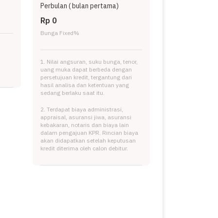
Perbulan (
bulan pertama)
Rp 0
Bunga Fixed
%
1. Nilai angsuran, suku bunga, tenor,
uang muka dapat berbeda dengan
persetujuan kredit, tergantung dari
hasil analisa dan ketentuan yang
sedang berlaku saat itu.
2. Terdapat biaya administrasi,
appraisal, asuransi jiwa, asuransi
kebakaran, notaris dan biaya lain
dalam pengajuan KPR. Rincian biaya
akan didapatkan setelah keputusan
kredit diterima oleh calon debitur.