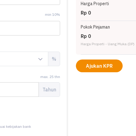
Harga Properti
Rp 0
min 10%
Pokok Pinjaman
Rp 0
Harga Properti - Uang Muka (DP)
%
Ajukan KPR
max. 25 thn
Tahun
uai kebijakan bank