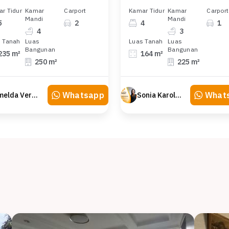
r Tidur
Kamar
Carport
Kamar Tidur
Kamar
Carport
Mandi
Mandi
5
2
4
1
4
3
 Tanah
Luas
Luas Tanah
Luas
Bangunan
Bangunan
235 m²
164 m²
250 m²
225 m²
Whatsapp
What
Imelda Veranika
Sonia Karolina