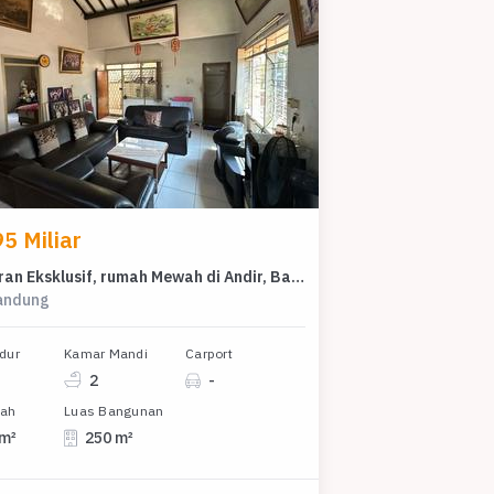
5 Miliar
Penawaran Eksklusif, rumah Mewah di Andir, Bandung, LB 250m²
Bandung
dur
Kamar Mandi
Carport
2
-
nah
Luas Bangunan
 m²
250 m²