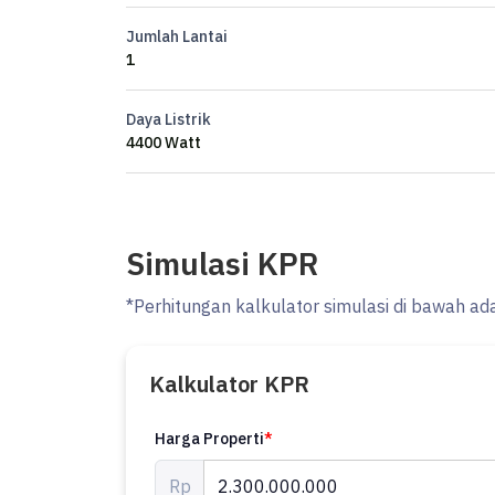
Jumlah Lantai
Harga: 2,3M nego
1
CC
Daya Listrik
4400 Watt
Simulasi KPR
*Perhitungan kalkulator simulasi di bawah ad
Kalkulator KPR
Harga Properti
*
Rp