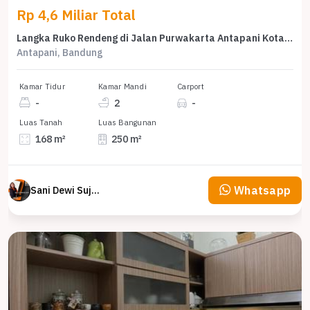
Rp 4,6 Miliar Total
Langka Ruko Rendeng di Jalan Purwakarta Antapani Kota Bandung
Antapani, Bandung
Kamar Tidur
Kamar Mandi
Carport
-
2
-
Luas Tanah
Luas Bangunan
168 m²
250 m²
Whatsapp
Sani Dewi Sujono