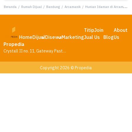
Beranda
/
Rumah Dijual
/
Bandung
/
Arcamanik
/
Hunian Idaman di Arcamanik, Bandung, 6 KT, Harga 1,6 Miliar
Titip
Join
About
Home
Dijual
Disewa
Marketing
Jual
Us
Blog
Us
Propedia
Crystall II no. 11, Gateway Pasteur Residence, Bandung – Jawa Barat
Copyright 2026 © Propedia