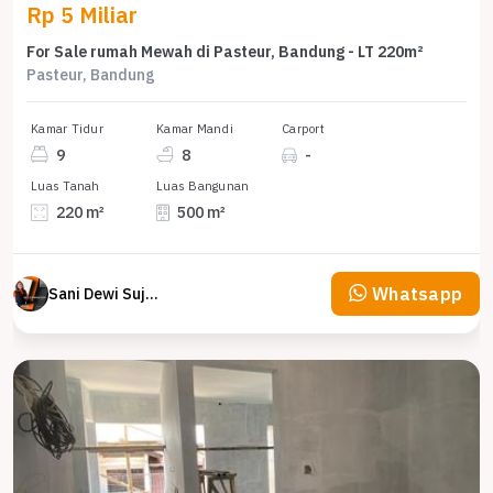
Rp 5 Miliar
For Sale rumah Mewah di Pasteur, Bandung - LT 220m²
Pasteur, Bandung
Kamar Tidur
Kamar Mandi
Carport
9
8
-
Luas Tanah
Luas Bangunan
220 m²
500 m²
Whatsapp
Sani Dewi Sujono