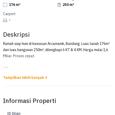
176 m²
250 m²
Carport
-
Deskripsi
Rumah siap huni di kawasan Arcamanik, Bandung. Luas tanah 176m²
dan luas bangunan 250m², dilengkapi 6 KT & 4 KM. Harga mulai 1,6
Miliar. Proses cepat.
***
Rumah NJOP di Arcamanik Antapani Kota Bandung
For sale
Informasi Properti
Rumah Apa Ada nya
Mainroad Golf Barat Raya
Arcamanik, Antapani
ID Iklan