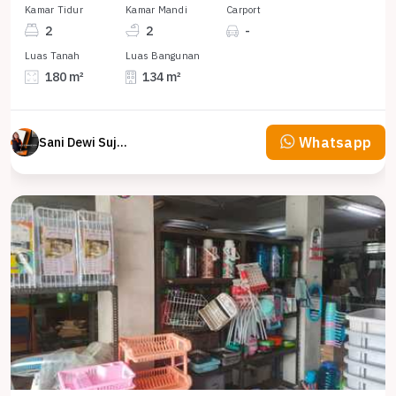
Kamar Tidur
Kamar Mandi
Carport
2
2
-
Luas Tanah
Luas Bangunan
180 m²
134 m²
Whatsapp
Sani Dewi Sujono