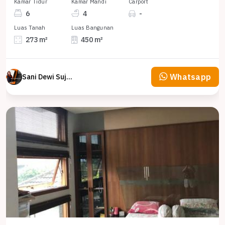
Kamar Tidur
Kamar Mandi
Carport
6
4
-
Luas Tanah
Luas Bangunan
273 m²
450 m²
Whatsapp
Sani Dewi Sujono