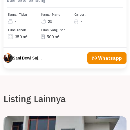
Buah Batu, Bandung
Kamar Tidur
Kamar Mandi
Carport
-
25
-
Luas Tanah
Luas Bangunan
350 m²
500 m²
Whatsapp
Sani Dewi Sujono
Listing Lainnya