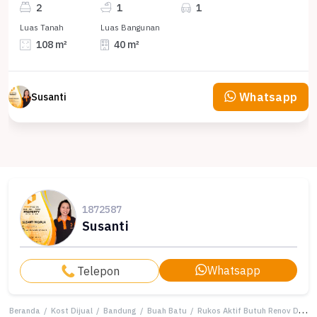
2
1
1
Luas Tanah
Luas Bangunan
108 m²
40 m²
Whatsapp
Susanti
1872587
Susanti
Whatsapp
Telepon
Beranda
/
Kost Dijual
/
Bandung
/
Buah Batu
/
Rukos Aktif Butuh Renov Di Buah Batu