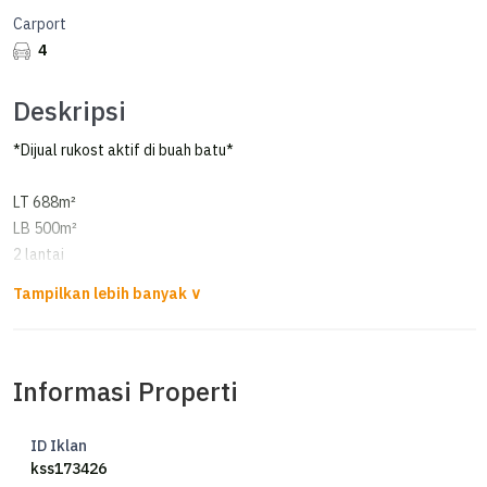
Carport
4
Deskripsi
*Dijual rukost aktif di buah batu*
LT 688m²
LB 500m²
2 lantai
Ada 22 kamar (tarif kost 500rb/bulan)
Listrik 4500 watt
Air pdam + sumur bor.
Terisi 12 kamar.
Informasi Properti
Op 4M nego
ID Iklan
*Susanti_ProPedia*
kss173426