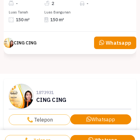
-
2
-
Luas Tanah
Luas Bangunan
150 m²
150 m²
Whatsapp
CING CING
1873931
CING CING
Whatsapp
Telepon
Whatsapp