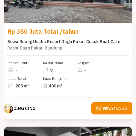
Rp 350 Juta Total /tahun
Sewa Ruang Usaha Resort Dago Pakar Cocok Buat Cafe
Resor Dago Pakar, Bandung
Kamar Tidur
Kamar Mandi
Carport
-
9
-
Luas Tanah
Luas Bangunan
288 m²
400 m²
Whatsapp
CING CING