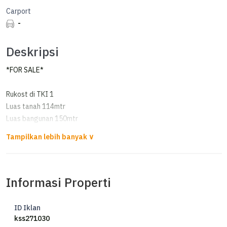
Carport
-
Deskripsi
*FOR SALE*
Rukost di TKI 1
Luas tanah 114mtr
Luas bangunan 150mtr
Lebar 9mtr
1.5lantai
KT 5
KM 3
Informasi Properti
Hadap Timur
Listrik 1.300 watt
Air desa
ID Iklan
Op. 1.3M *nego*
kss271030