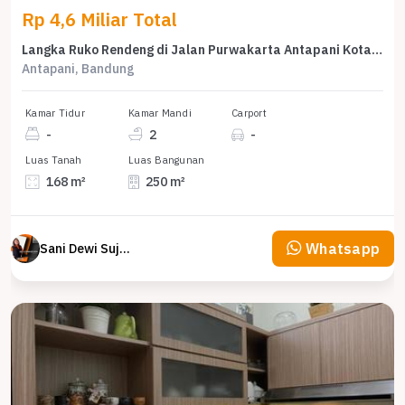
Rp 4,6 Miliar Total
Langka Ruko Rendeng di Jalan Purwakarta Antapani Kota Bandung
Antapani, Bandung
Kamar Tidur
Kamar Mandi
Carport
-
2
-
Luas Tanah
Luas Bangunan
168 m²
250 m²
Whatsapp
Sani Dewi Sujono