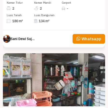
Kamar Tidur
Kamar Mandi
Carport
2
2
-
Luas Tanah
Luas Bangunan
180 m²
134 m²
Whatsapp
Sani Dewi Sujono