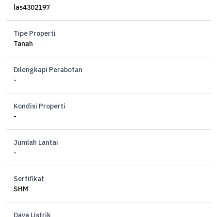
Lebar 29mtr
las4302197
Hadap selatan
Tipe Properti
Mau split bisa :
Tanah
Luas 1 : 376mtr
Luas 2 : 392mtr
Dilengkapi Perabotan
Luas 3 : 412mtr
-
Lebar @ 9.67mtr
Kondisi Properti
Op. 15juta / mtr *nego*
-
cc
Jumlah Lantai
-
Sertifikat
SHM
Daya Listrik