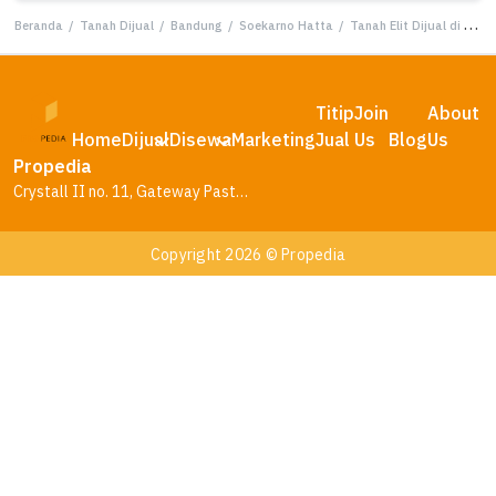
Beranda
/
Tanah Dijual
/
Bandung
/
Soekarno Hatta
/
Tanah Elit Dijual di Soekarno Hatta, Bandung, Harga 5,64 Miliar
Titip
Join
About
Home
Dijual
Disewa
Marketing
Jual
Us
Blog
Us
Propedia
Crystall II no. 11, Gateway Pasteur Residence, Bandung – Jawa Barat
Copyright 2026 © Propedia