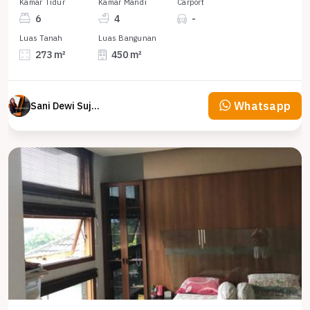
Kamar Tidur
Kamar Mandi
Carport
6
4
-
Luas Tanah
Luas Bangunan
273 m²
450 m²
Whatsapp
Sani Dewi Sujono