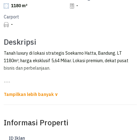
1180 m²
-
Carport
-
Deskripsi
Tanah luxury di lokasi strategis Soekarno Hatta, Bandung. LT
1180m², harga eksklusif 5,64 Miliar. Lokasi premium, dekat pusat
bisnis dan perbelanjaan.
***
Tanah Di Soekarno Hatta Mainroad Kota Bandung
*FOR SALE*
Informasi Properti
Kavling di Soekarno Hatta
Antara kopo vs leuwipanjang.
Total luas 1.180mtr
ID Iklan