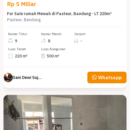
Rp 5 Miliar
For Sale rumah Mewah di Pasteur, Bandung - LT 220m²
Pasteur, Bandung
Kamar Tidur
Kamar Mandi
Carport
9
8
-
Luas Tanah
Luas Bangunan
220 m²
500 m²
Whatsapp
Sani Dewi Sujono