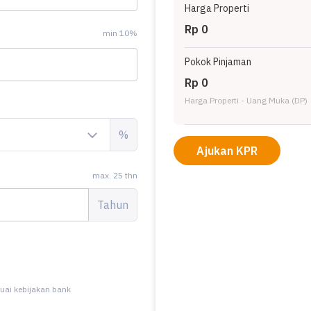
Harga Properti
Rp 0
min 10%
Pokok Pinjaman
Rp 0
Harga Properti - Uang Muka (DP)
%
Ajukan KPR
max. 25 thn
Tahun
uai kebijakan bank