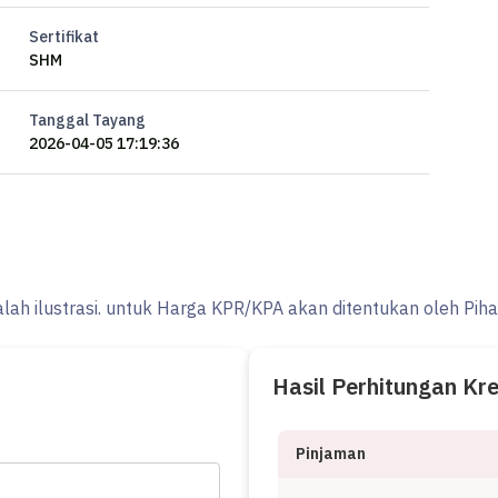
Sertifikat
SHM
Tanggal Tayang
2026-04-05 17:19:36
, properti ini memudahkan akses Anda ke fasilitas-fasilitas
alah ilustrasi. untuk Harga KPR/KPA akan ditentukan oleh Pih
, tanah ini siap menjadi milik Anda!
narik saat properti premium ini milik Anda. Hubungi segera
Hasil Perhitungan Kr
Pinjaman