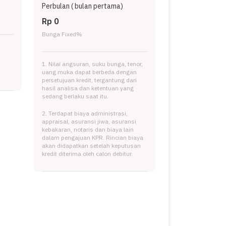
Perbulan (
bulan pertama)
Rp 0
Bunga Fixed
%
1. Nilai angsuran, suku bunga, tenor,
uang muka dapat berbeda dengan
persetujuan kredit, tergantung dari
hasil analisa dan ketentuan yang
sedang berlaku saat itu.
2. Terdapat biaya administrasi,
appraisal, asuransi jiwa, asuransi
kebakaran, notaris dan biaya lain
dalam pengajuan KPR. Rincian biaya
akan didapatkan setelah keputusan
kredit diterima oleh calon debitur.