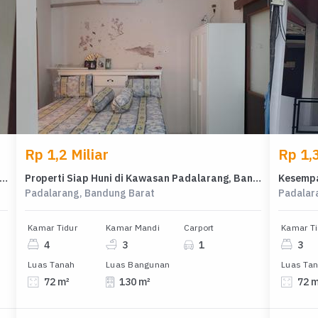
Rp 1,2 Miliar
Rp 1,3
al Rumah Strategis di Geger Kalong, Bandung - LT 132m²
Properti Siap Huni di Kawasan Padalarang, Bandung Barat, LT 72m²
Padalarang, Bandung Barat
Padalar
Kamar Tidur
Kamar Mandi
Carport
Kamar Ti
4
3
1
3
Luas Tanah
Luas Bangunan
Luas Ta
72 m²
130 m²
72 