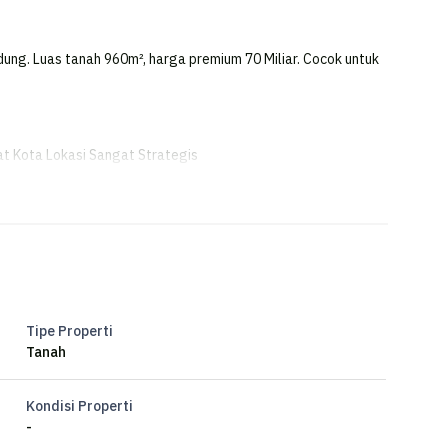
andung. Luas tanah 960m², harga premium 70 Miliar. Cocok untuk
at Kota Lokasi Sangat Strategis
ka!!!
liki jumlah lantai 1 yang siap untuk segera Anda miliki,
ng dekat dengan fasilitas umum.
Tipe Properti
Tanah
ggulan sebagai berikut:
Kondisi Properti
-