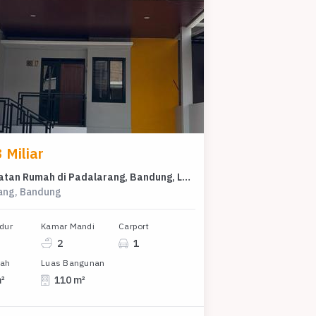
 Miliar
Kesempatan Rumah di Padalarang, Bandung, LB 110m², Harga 1,3 Miliar
ang, Bandung
dur
Kamar Mandi
Carport
2
1
nah
Luas Bangunan
m²
110 m²