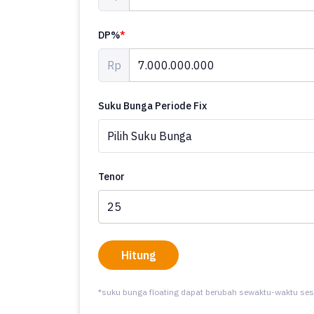
DP%
*
Rp
Suku Bunga Periode Fix
Tenor
Hitung
*suku bunga floating dapat berubah sewaktu-waktu ses