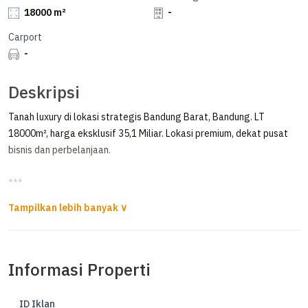
18000 m²
-
Carport
-
Deskripsi
Tanah luxury di lokasi strategis Bandung Barat, Bandung. LT
18000m², harga eksklusif 35,1 Miliar. Lokasi premium, dekat pusat
bisnis dan perbelanjaan.
***
Jual Tanah Industri Strategis Cimareme - Batujajar - Padalarang
Cocock untuk Gudang, pabrik, Pergudangan, Investasi
3,5 Km ke Tol Padalarang
Informasi Properti
4 Km ke Stasiun Whoosh KCIC
Lingkungan Industri Berkembang
ID Iklan