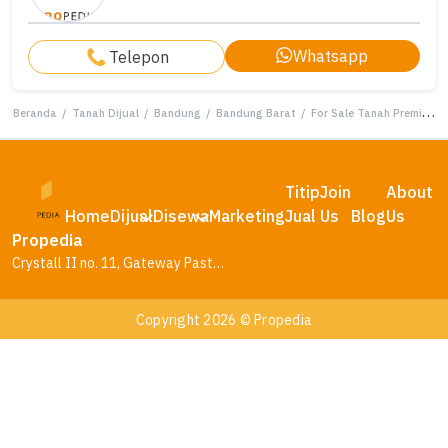
Whatsapp
Telepon
Beranda
/
Tanah Dijual
/
Bandung
/
Bandung Barat
/
For Sale Tanah Premium di Bandung Barat, Bandung, LT 18000m²
Titip
Join
About
Home
Dijual
Disewa
Marketing
Jual
Us
Blog
Us
Propedia
Crystall II no. 11, Gateway Pasteur Residence, Bandung – Jawa Barat
Copyright 2026 © Propedia