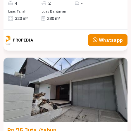
4
2
-
Luas Tanah
Luas Bangunan
320 m²
280 m²
Whatsapp
PROPEDIA
Rp 75 Juta /tahun