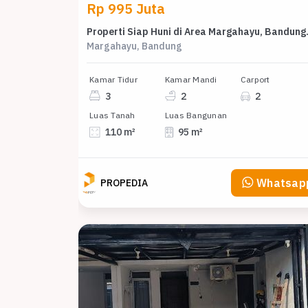
Rp 995 Juta
Properti Siap
Margahayu, Bandung
Kamar Tidur
Kamar Mandi
Carport
3
2
2
Luas Tanah
Luas Bangunan
110 m²
95 m²
Whatsap
PROPEDIA