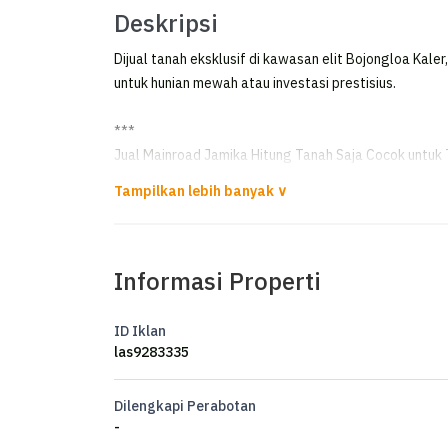
Deskripsi
Dijual tanah eksklusif di kawasan elit Bojongloa Kale
untuk hunian mewah atau investasi prestisius.
***
Jual Mainroad Jamika Hitung Tanah Saja Cocok untuk 
*FOR SALE*
Mainroad Jamika Hitung tanah saja luas 171m² cocok 
Informasi Properti
harga 4.2M Nego
DW
ID Iklan
las9283335
Dilengkapi Perabotan
-