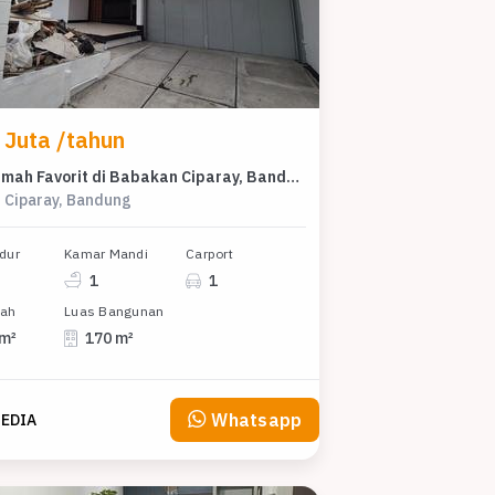
 Juta /tahun
Sewa Rumah Favorit di Babakan Ciparay, Bandung, Harga Terjangkau
 Ciparay, Bandung
dur
Kamar Mandi
Carport
1
1
nah
Luas Bangunan
 m²
170 m²
Whatsapp
EDIA