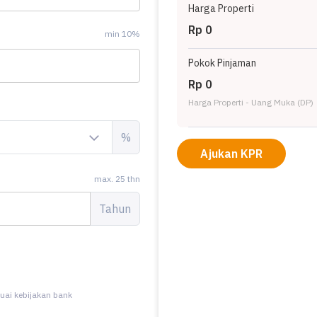
Harga Properti
Rp 0
min 10%
Pokok Pinjaman
Rp 0
Harga Properti - Uang Muka (DP)
%
Ajukan KPR
max. 25 thn
Tahun
uai kebijakan bank