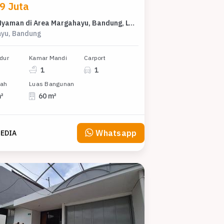
9 Juta
Rumah Nyaman di Area Margahayu, Bandung, LT 90m², Harga 499 Juta
yu, Bandung
dur
Kamar Mandi
Carport
1
1
nah
Luas Bangunan
m²
60 m²
Whatsapp
EDIA