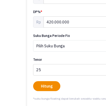
DP%
*
Rp
Suku Bunga Periode Fix
Tenor
Hitung
*suku bunga floating dapat berubah sewaktu-waktu ses