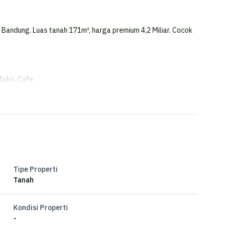
r, Bandung. Luas tanah 171m², harga premium 4,2 Miliar. Cocok
Toko, Cafe
untuk toko, cafe
Tipe Properti
Tanah
Kondisi Properti
-