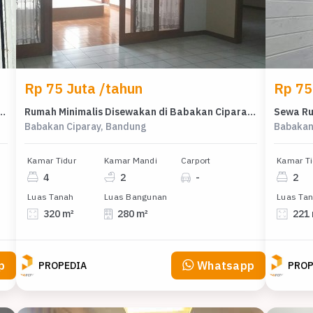
Rp 75 Juta /tahun
Rp 75
di Area Margahayu, Bandung, LT 61m²
Rumah Minimalis Disewakan di Babakan Ciparay, Bandung, Harga Ekonomis
Babakan Ciparay, Bandung
Babakan
Kamar Tidur
Kamar Mandi
Carport
Kamar Ti
4
2
-
2
Luas Tanah
Luas Bangunan
Luas Ta
320 m²
280 m²
221
p
Whatsapp
PROPEDIA
PROP