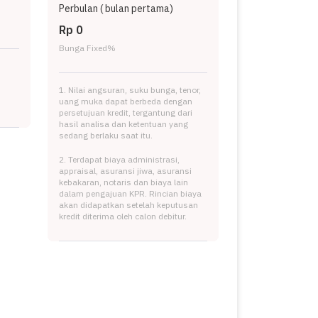
Perbulan (
bulan pertama)
Rp 0
Bunga Fixed
%
1. Nilai angsuran, suku bunga, tenor,
uang muka dapat berbeda dengan
persetujuan kredit, tergantung dari
hasil analisa dan ketentuan yang
sedang berlaku saat itu.
2. Terdapat biaya administrasi,
appraisal, asuransi jiwa, asuransi
kebakaran, notaris dan biaya lain
dalam pengajuan KPR. Rincian biaya
akan didapatkan setelah keputusan
kredit diterima oleh calon debitur.