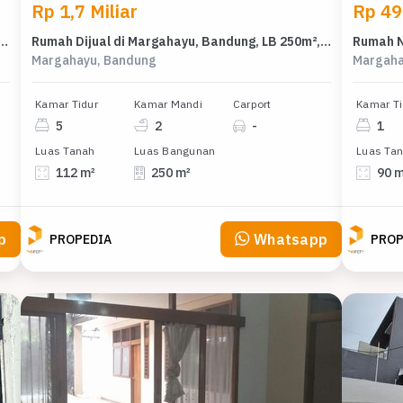
Rp 1,7 Miliar
Rp 49
 Huni di Area Margahayu, Bandung, LT 110m²
Rumah Dijual di Margahayu, Bandung, LB 250m², Harga Kompetitif!
Margahayu, Bandung
Margaha
Kamar Tidur
Kamar Mandi
Carport
Kamar Ti
5
2
-
1
Luas Tanah
Luas Bangunan
Luas Ta
112 m²
250 m²
90 
p
Whatsapp
PROPEDIA
PROP