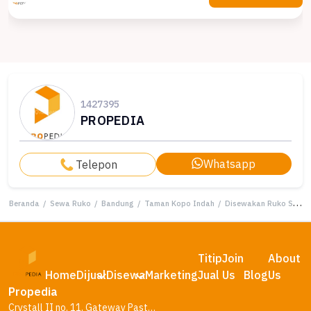
1427395
PROPEDIA
Whatsapp
Telepon
Beranda
/
Sewa Ruko
/
Bandung
/
Taman Kopo Indah
/
Disewakan Ruko Siap Pakai Taman Kopo Indah 3
Titip
Join
About
Home
Dijual
Disewa
Marketing
Jual
Us
Blog
Us
Propedia
Crystall II no. 11, Gateway Pasteur Residence, Bandung – Jawa Barat