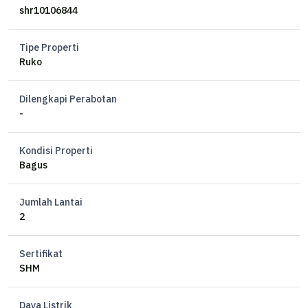
Harga Sewa
shr10106844
- Rp105jt per tahun
- Minimal masa sewa 2 tahun
Tipe Properti
Ruko
IM
Dilengkapi Perabotan
-
Kondisi Properti
Bagus
Jumlah Lantai
2
Sertifikat
SHM
Daya Listrik