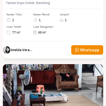
Taman Kopo Indah, Bandung
Kamar Tidur
Kamar Mandi
Carport
2
1
1
Luas Tanah
Luas Bangunan
77 m²
48 m²
Whatsapp
Imelda Veranika