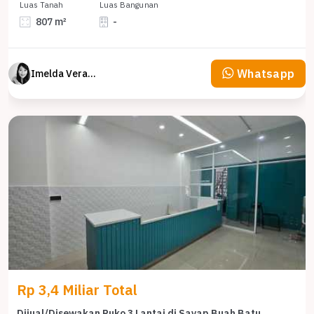
Luas Tanah
Luas Bangunan
807 m²
-
Whatsapp
Imelda Veranika
Rp 3,4 Miliar Total
Dijual/Disewakan Ruko 3 Lantai di Sayap Buah Batu