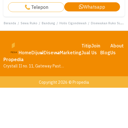
Whatsapp
Telepon
Beranda
/
Sewa Ruko
/
Bandung
/
Holis Cigondewah
/
Disewakan Ruko Siap Pakai di Holis Regency
Titip
Join
About
Home
Dijual
Disewa
Marketing
Jual
Us
Blog
Us
Propedia
Crystall II no. 11, Gateway Pasteur Residence, Bandung – Jawa Barat
Copyright 2026 © Propedia