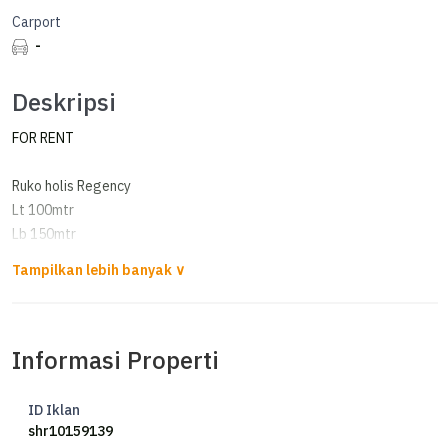
Carport
-
Deskripsi
FOR RENT
Ruko holis Regency
Lt 100mtr
Lb 150mtr
2lantai
1KM
Air artesis komplek
OP. 85juta nego
Informasi Properti
CING
ID Iklan
shr10159139