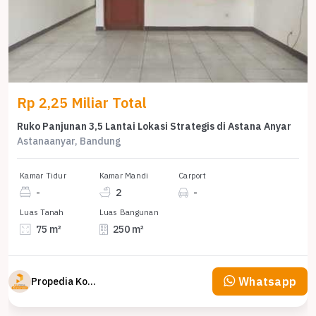
Rp 2,25 Miliar Total
Ruko Panjunan 3,5 Lantai Lokasi Strategis di Astana Anyar
Astanaanyar, Bandung
Kamar Tidur
Kamar Mandi
Carport
-
2
-
Luas Tanah
Luas Bangunan
75 m²
250 m²
Whatsapp
Propedia Komersial