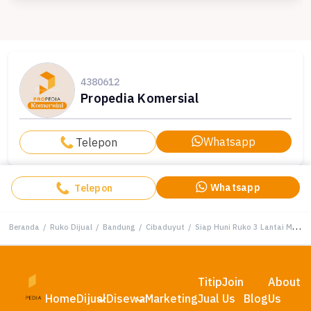
4380612
Propedia Komersial
Whatsapp
Telepon
Whatsapp
Telepon
Beranda
/
Ruko Dijual
/
Bandung
/
Cibaduyut
/
Siap Huni Ruko 3 Lantai M Square Cibaduyut
Titip
Join
About
Home
Dijual
Disewa
Marketing
Jual
Us
Blog
Us