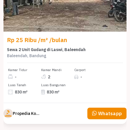
Rp 25 Ribu /m² /bulan
Sewa 2 Unit Gudang di Laswi, Baleendah
Baleendah, Bandung
Kamar Tidur
Kamar Mandi
Carport
-
2
-
Luas Tanah
Luas Bangunan
830 m²
830 m²
Whatsapp
Propedia Komersial