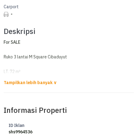
Carport
-
Deskripsi
For SALE
Ruko 3 lantai M Square Cibaduyut
LT. 72 m²
LB. 220 m²
Lebar muka 4.5 m
Kamar Mandi 3
Dapur
Informasi Properti
Air Jetpump
Listrik 2200 Watt
Carport 2 Mobil
ID Iklan
Hadap Utara
shs9964536