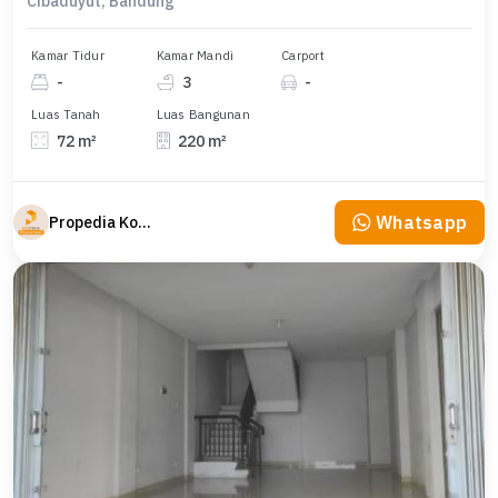
Cibaduyut, Bandung
Kamar Tidur
Kamar Mandi
Carport
-
3
-
Luas Tanah
Luas Bangunan
72 m²
220 m²
Whatsapp
Propedia Komersial