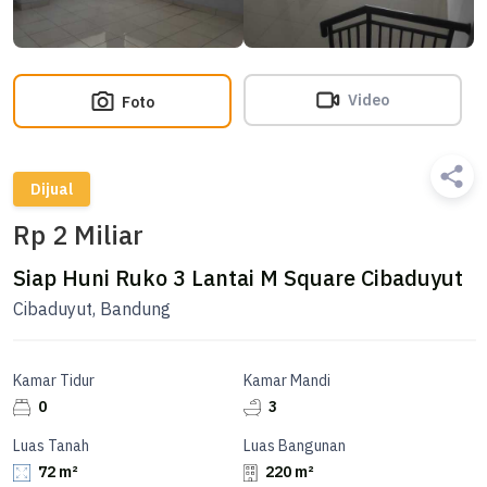
Video
Foto
Dijual
Rp 2 Miliar
Siap Huni Ruko 3 Lantai M Square Cibaduyut
Cibaduyut, Bandung
Kamar Tidur
Kamar Mandi
0
3
Luas Tanah
Luas Bangunan
72 m²
220 m²