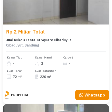
Rp 2 Miliar Total
Jual Ruko 3 Lantai M Square Cibaduyut
Cibaduyut, Bandung
Kamar Tidur
Kamar Mandi
Carport
-
3
-
Luas Tanah
Luas Bangunan
72 m²
220 m²
Whatsapp
PROPEDIA