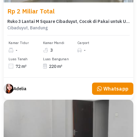
Rp 2 Miliar Total
Ruko 3 Lantai M Square Cibaduyut, Cocok di Pakai untuk Usahajalur Ramai
Cibaduyut, Bandung
Kamar Tidur
Kamar Mandi
Carport
-
3
-
Luas Tanah
Luas Bangunan
72 m²
220 m²
Whatsapp
Adelia