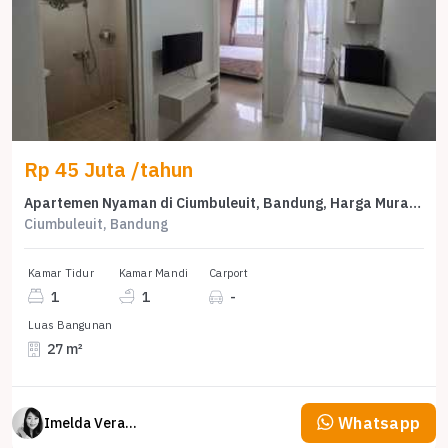
Rp 45 Juta /tahun
Apartemen Nyaman di Ciumbuleuit, Bandung, Harga Murah 45 Juta /tahun
Ciumbuleuit, Bandung
Kamar Tidur
Kamar Mandi
Carport
1
1
-
Luas Bangunan
27 m²
Whatsapp
Imelda Veranika