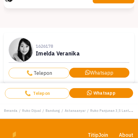
1626178
Imelda Veranika
Whatsapp
Telepon
Whatsapp
Telepon
Beranda
/
Ruko Dijual
/
Bandung
/
Astanaanyar
/
Ruko Panjunan 3,5 Lantai Lokasi Strategis di Astana Anyar
Titip
Join
About