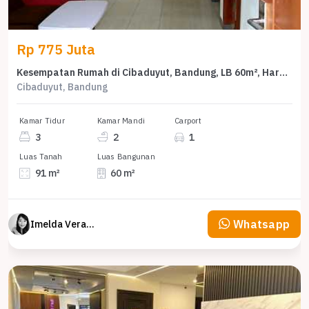
Rp 775 Juta
Kesempatan Rumah di Cibaduyut, Bandung, LB 60m², Harga 775 Juta
Cibaduyut, Bandung
Kamar Tidur
Kamar Mandi
Carport
3
2
1
Luas Tanah
Luas Bangunan
91 m²
60 m²
Whatsapp
Imelda Veranika