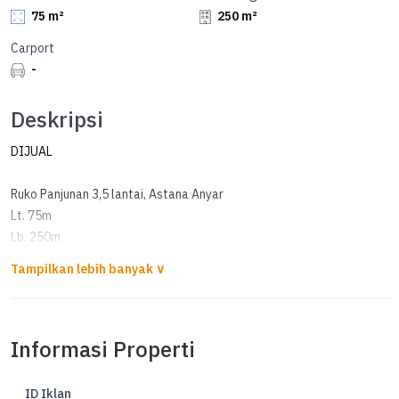
75 m²
250 m²
Carport
-
Deskripsi
DIJUAL
Ruko Panjunan 3,5 lantai, Astana Anyar
Lt. 75m
Lb. 250m
Lebar muka 5m
Hadap utara
air submersible
Listrik 2200 watt
Informasi Properti
SHM
Hrg: 2,25M nego
CN
ID Iklan