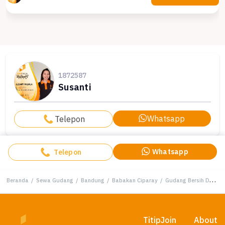
1872587
Susanti
Whatsapp
Telepon
Whatsapp
Telepon
Beranda
/
Sewa Gudang
/
Bandung
/
Babakan Ciparay
/
Gudang Bersih Dan Kokoh di Area Pergudangan Cibolerang Bandung
Titip
Join
About