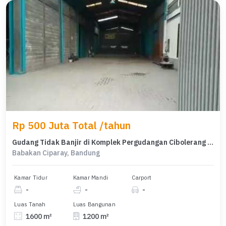
Rp 500 Juta Total /tahun
Gudang Tidak Banjir di Komplek Pergudangan Cibolerang Bandung
Babakan Ciparay, Bandung
Kamar Tidur
Kamar Mandi
Carport
-
-
-
Luas Tanah
Luas Bangunan
1600 m²
1200 m²