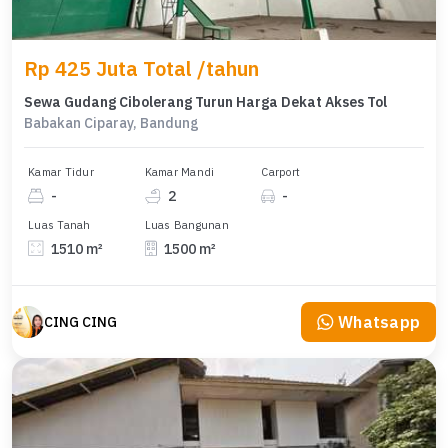
Rp 425 Juta Total /tahun
Sewa Gudang Cibolerang Turun Harga Dekat Akses Tol
Babakan Ciparay, Bandung
Kamar Tidur
Kamar Mandi
Carport
-
2
-
Luas Tanah
Luas Bangunan
1510 m²
1500 m²
Whatsapp
CING CING