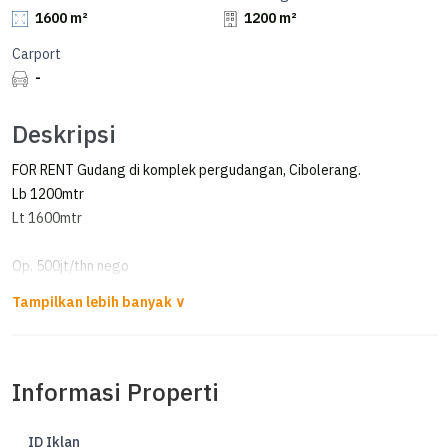
1600 m²
1200 m²
Carport
-
Deskripsi
FOR RENT Gudang di komplek pergudangan, Cibolerang.
Lb 1200mtr
Lt 1600mtr
Op. 500jt/thn nego
CC
Informasi Properti
ID Iklan