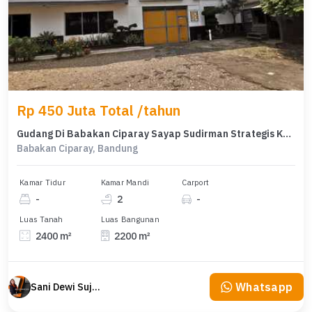
Rp 450 Juta Total /tahun
Gudang Di Babakan Ciparay Sayap Sudirman Strategis Kota Bandung
Babakan Ciparay, Bandung
Kamar Tidur
Kamar Mandi
Carport
-
2
-
Luas Tanah
Luas Bangunan
2400 m²
2200 m²
Whatsapp
Sani Dewi Sujono